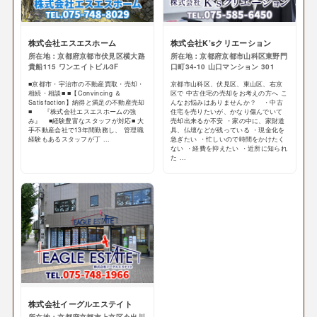
株式会社エスエスホーム
株式会社K’sクリエーション
所在地：京都府京都市伏見区横大路
所在地：京都府京都市山科区東野門
貴船115 ワンエイトビル3F
口町34-10 山口マンション 301
■京都市・宇治市の不動産買取・売却・
京都市山科区、伏見区、東山区、右京
相続・相談■ ■【Convincing ＆
区で 中古住宅の売却をお考えの方へ こ
Satisfaction】納得と満足の不動産売却
んなお悩みはありませんか？ ・中古
■ 『株式会社エスエスホームの強
住宅を売りたいが、かなり傷んでいて
み』 ■経験豊富なスタッフが対応■ 大
売却出来るか不安 ・家の中に、家財道
手不動産会社で13年間勤務し、 管理職
具、仏壇などが残っている ・現金化を
経験もあるスタッフが丁 ...
急ぎたい ・忙しいので時間をかけたく
ない ・経費を抑えたい ・近所に知られ
た ...
株式会社イーグルエステイト