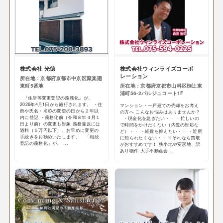
株式会社 光徳
株式会社ウィンライズコーポ
レーション
所在地：京都府京都市中京区聚楽廻
東町5番地
所在地：京都府京都市山科区椥辻東
浦町56-2パルジュコート1F
『住所等変更登記の義務化』が、
2026年4月1日から施行されます。 ・住
マンション・一戸建ての売却をお考え
所や氏名・名称の変更の日から２年以
の方へ こんなお悩みはありませんか？
内に登記 ・義務化前（令和８年４月１
・現金化を急ぎたい・・ ・忙しいの
日より前）の変更も対象 義務違反には
で時間をかけたくない（内覧の対応な
過料（５万円以下）、お早めに変更の
ど）・・ ・経費を抑えたい・・ ・近所
手続きをお勧めいたします。 「相続
に知られたくない・・ ☟ それなら買取
登記の義務化」が、 ...
がおすすめです！ 狭小地や変形地、訳
あり物件 大手不動産会 ...