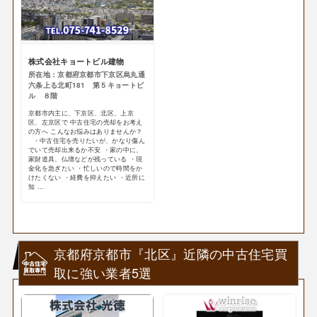
株式会社キョートビル建物
所在地：京都府京都市下京区烏丸通
六条上る北町181 第５キョートビ
ル ８階
京都市内主に、下京区、北区、上京
区、左京区で 中古住宅の売却をお考え
の方へ こんなお悩みはありませんか？
・中古住宅を売りたいが、かなり傷ん
でいて売却出来るか不安 ・家の中に、
家財道具、仏壇などが残っている ・現
金化を急ぎたい ・忙しいので時間をか
けたくない ・経費を抑えたい ・近所に
知 ...
京都府京都市『北区』近隣の中古住宅買
取に強い業者5選