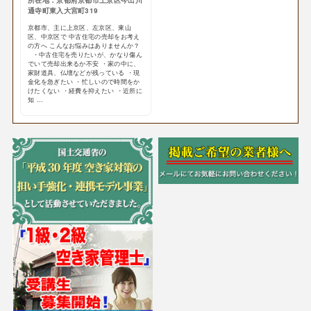
所在地：京都府京都市上京区今出川
通寺町東入大宮町319
京都市、主に上京区、左京区、東山
区、中京区で 中古住宅の売却をお考え
の方へ こんなお悩みはありませんか？
・中古住宅を売りたいが、かなり傷ん
でいて売却出来るか不安 ・家の中に、
家財道具、仏壇などが残っている ・現
金化を急ぎたい ・忙しいので時間をか
けたくない ・経費を抑えたい ・近所に
知 ...