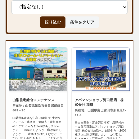
絞り込む
条件をクリア
山梨住宅総合メンテナンス
アパマンショップ河口湖店 株
式会社 加取
所在地：山梨県笛吹市春日居町鎮目
509－10
所在地：山梨県富士吉田市新西原2-
11-4
山梨県笛吹市を中心に隣県 で 生活リ
フォーム・水回り・太陽光・屋根修繕
富士吉田市・富士河口湖町・忍野村の
のことで こんなお悩みはありません
中古住宅買取はアパマンショップ河口
か？ ・新築にしようか、増改築にし
湖店 株式会社加取へ。創業61年・2000
ようか… ・時間はかけたくなけど、こ
棟以上の建築実績。古い中古住宅も、
だわりたい部分もある… ・こだわる部
リフォーム・活用の目で価値を見立