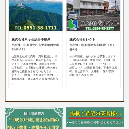
株式会社八ヶ岳総合不動産
株式会社セレクト
所在地：山梨県北杜市大泉町西井出
所在地：山梨県都留市田原1丁目2
8240-6321
番4号
山梨県北杜市の売却・買取相談は、 株
その不動産、セレクト が買取ります！
式会社八ヶ岳総合不動産にお任せ下さ
【相続不動産・中古住宅・土地】 株
い！！ ご不要な土地、相続してお困り
式会社セレクト にお任せ下さい！！
の不動産、 お客様のご事情に合わせて
対応エリア 山梨県 都留市、富士河口湖
適切なご提案をさせていただきま
町、富士吉田市、大月市 仲介/買取
す！！ 【買取、売却強化エリア】 山
比較 仲介の場合 買 ...
梨県北杜市 対応エリア 山梨県北杜市
...