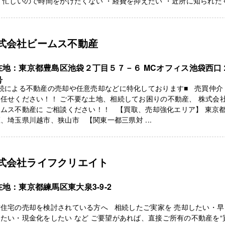
・忙しいので時間をかけたくない ・経費を抑えたい ・近所に知られたく 
式会社ビームス不動産
在地：東京都豊島区池袋２丁目５７－６ MCオフィス池袋西口
号
相続による不動産の売却や任意売却などに特化しております■ 売買仲介
任せください！！ ご不要な土地、相続してお困りの不動産、 株式会
ムス不動産に ご相談ください！！ 【買取、売却強化エリア】 東京
、埼玉県川越市、狭山市 【関東一都三県対 ...
式会社ライフクリエイト
在地：東京都練馬区東大泉3-9-2
古住宅の売却を検討されている方へ 相続したご実家を 売却したい・早
たい・現金化をしたい など ご要望があれば、直接ご所有の不動産を“