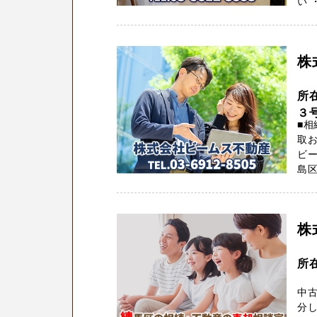
い 
株
所
３
■
取お
ビー
島区
株
所
中
分し