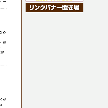
...
２０
・買
社
都豊
く処
買