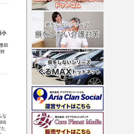
新小
、墨田
国対
んな
却出
ぎた