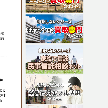
住宅
額買
中
よる
や補
る