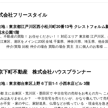
式会社フリースタイル
在地：東京都江戸川区西小松川町20番13号 クレストフォルム
親水公園1階
、不動産の買取！ お任せください！！ 対応エリア 東京都 江戸川区
江東区、港区をメインに23区全域 千葉県、神奈川県、埼玉県、他全
 仲介/買取 比較 仲介の場合 買取の場合 買主 主に個人のお客様 ...
京下町不動産 株式会社ハウスプランナー
在地：東京都台東区上野６丁目1-1 小西本店ビル 3階
都 主に台東区・荒川区・墨田区で 中古住宅の売却をお考えの方へ こ
悩みはありませんか？ ・中古住宅を売りたいが、かなり傷んでいて売
か不安 ・家の中に、家財道具、仏壇などが残っている ・現金化を急