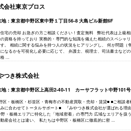
式会社東京プロス
在地：東京都中野区東中野１丁目56-8 大島ビル新館6F
古住宅の売却 お急ぎの方ご相談ください！査定無料 弊社代表は上級相
士の資格を持っており 実務的・専門的な知識を備えた相続のスペシャ
す。 相続に関する悩みを持つ人の状況をヒアリングし、 何が問題（
）になるかを可視化し必要に応じて、 弁護士、税理士、司法書士など
 ...
やつき株式会社
在地：東京都中野区上高田2-40-11 カーサフラット中野101
野区・板橋区・杉並区・青梅市の不動産買取・売却・賃貸■ ■ご相談者
悩みに合わせてトータルサポート■ 『みやつき株式会社が選ばれる理
 中野・板橋エリアに特化した「地域密着」の専門力 広域なエリアを扱
動産会社とは違い、 私たちは中野区・板橋区に徹底的に密 ...