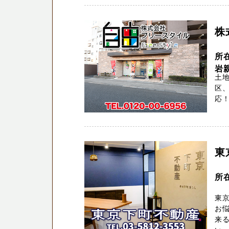
株
所
岩
土地
区、
応！
東
所
東京
お
来る