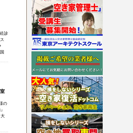
続診
リス
争
の国
号室
様の
由』
う大