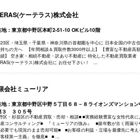
TERAS(ケーテラス)株式会社
地：東京都中野区本町2-51-10 OKビル10階
23区・埼玉県・千葉県・神奈川県の首都圏を中心に 日本全国の中古
持ちの方へ 【年間相談＆買取件数3000件以上】 【豊富な不動産高
績】 空き家・相続不動産・訳あり不動産に 特化した不動産買取業者
ERAS(ケーテラス)株式会社に お任せ下さい！ ...
限会社ミューリア
在地：東京都中野区中野５丁目６８－８ライオンズマンション
第３ ３０５号
野区・杉並区の不動産買取・売却・相談■ ■実務経験豊富な女性代表に
産コンサルティング■ 『ミューリアの強み』 ■築年数が古く雨漏り
が必要でも現況のまま売却可能■ ■お客様の利益・立場を最優先に考え
客様第一主義」を徹底■ ■ ...