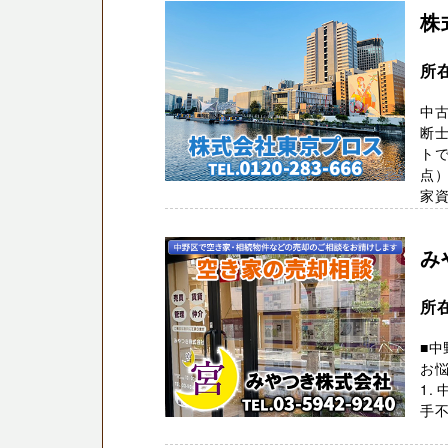
株
所
中
断
トで
点
家資格
み
所
■中
お
1.
手不