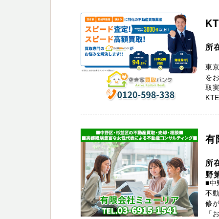
K
所在
東京
をお
取実
KT
有
所
野
■中
不動
修
「お