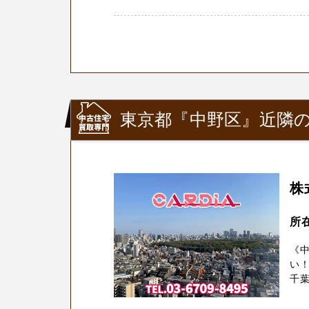
東京都『中野区』近隣の
株
所在
《中
い
千葉