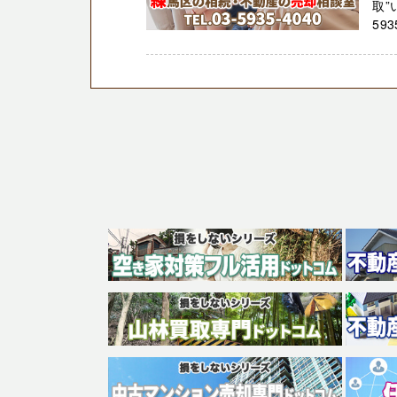
取”
5935