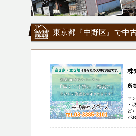
東京都『中野区』で中古
株
所在
マ
・
ど）
がお