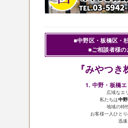
■中野区・板橋区・
■ご相談者様の
『みやつき
1. 中野・板
広域なエ
私たちは
中野
地域の特
お客様一人ひとり
迅速