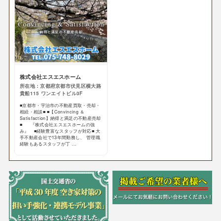
株式会社エスエスホーム
所在地：京都府京都市伏見区横大路
貴船115 ワンエイトビル3F
■京都市・宇治市の不動産買取・売却・
相続・相談■ ■【Convincing ＆
Satisfaction】納得と満足の不動産売却
■ 『株式会社エスエスホームの強
み』 ■経験豊富なスタッフが対応■ 大
手不動産会社で13年間勤務し、 管理職
経験もあるスタッフが丁 ...