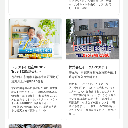
現金化が可能。京都市伏見区・大阪
市・八幡市・久御山町エリアに対応
し、土木・建築・ ...
トラスト不動産SHOP＜
株式会社イーグルエステイト
Trust932株式会社＞
所在地：京都府京都市上京区今出川
所在地：京都府京都市中京区間之町
通寺町東入大宮町319
通夷川上ル楠町595番地
京都市、主に上京区、左京区、東山
区、中京区で 中古住宅の売却をお考え
京都市内を中心に京都府全域に 中古住
の方へ こんなお悩みはありませんか？
宅をお持ちの方へ 【相続不動産の高
・中古住宅を売りたいが、かなり傷ん
値売却・高価買取】 ご相談者様のお悩
でいて売却出来るか不安 ・家の中に、
みに合わせてトータルサポート トラス
家財道具、仏壇などが残っている ・現
ト不動産SHOPに お任せ下さい！
金化を急ぎたい ・忙しいので時間をか
ご要望やご事情に合わせて最適な方法
けたくない ・経費を抑えたい ・近所に
をご提案させて頂きます 中 ...
知 ...