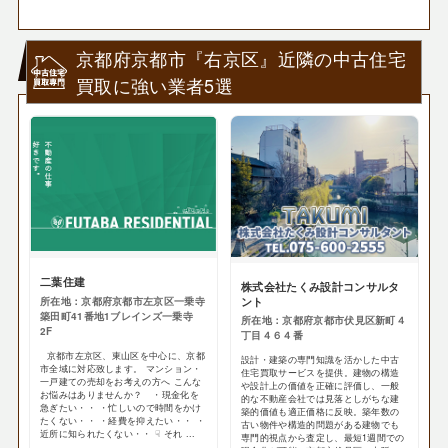
京都府京都市『右京区』近隣の中古住宅
買取に強い業者5選
二葉住建
株式会社たくみ設計コンサルタ
ント
所在地：京都府京都市左京区一乗寺
築田町41番地1ブレインズ一乗寺
所在地：京都府京都市伏見区新町４
2F
丁目４６４番
京都市左京区、東山区を中心に、京都
設計・建築の専門知識を活かした中古
市全域に対応致します。 マンション・
住宅買取サービスを提供。建物の構造
一戸建ての売却をお考えの方へ こんな
や設計上の価値を正確に評価し、一般
お悩みはありませんか？ ・現金化を
的な不動産会社では見落としがちな建
急ぎたい・・ ・忙しいので時間をかけ
築的価値も適正価格に反映。築年数の
たくない・・ ・経費を抑えたい・・ ・
古い物件や構造的問題がある建物でも
近所に知られたくない・・ ☟ それ ...
専門的視点から査定し、最短1週間での