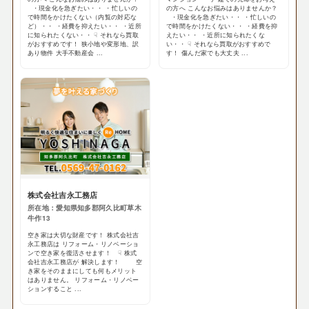
・現金化を急ぎたい・・ ・忙しいの
の方へ こんなお悩みはありませんか？
で時間をかけたくない（内覧の対応な
・現金化を急ぎたい・・ ・忙しいの
ど）・・ ・経費を抑えたい・・ ・近所
で時間をかけたくない・・ ・経費を抑
に知られたくない・・ ☟ それなら買取
えたい・・ ・近所に知られたくな
がおすすめです！ 狭小地や変形地、訳
い・・ ☟ それなら買取がおすすめで
あり物件 大手不動産会 ...
す！ 傷んだ家でも大丈夫 ...
株式会社吉永工務店
所在地：愛知県知多郡阿久比町草木
牛作13
空き家は大切な財産です！ 株式会社吉
永工務店は リフォーム・リノベーショ
ンで空き家を復活させます！ ☟ 株式
会社吉永工務店が 解決します！ 空
き家をそのままにしても何もメリット
はありません。 リフォーム・リノベー
ションすること ...