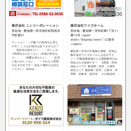
株式会社 ニシコーポレーション
株式会社ワイズホーム
所在地：愛知県一宮市浅井町西浅井
所在地：愛知県一宮市松降1丁目11
弐軒家27
番16号 <span
style="display:none;">江南市
マンション・一戸建ての売却をお考え
</span>
の方へ こんなお悩みはありませんか？
・現金化を急ぎたい・・ ・忙しいの
愛知県一宮市の不動産の買取・売却は
で時間をかけたくない（内覧の対応な
株式会社ワイズホームにお任せ下さ
ど）・・ ・経費を抑えたい・・ ・近所
い！ 不動産業者様からの買取案件のお
に知られたくない・・ ☟ それなら買取
持込みも大歓迎です！ 【買取、売却
がおすすめです！ 訳あり物件もお任せ
強化エリア】 愛知県一宮市、江南市
ください！ &nbsp ...
対応エリア 愛知県一宮市、江南市、丹
羽郡、岩倉市、稲沢市 、その他近郊 ...