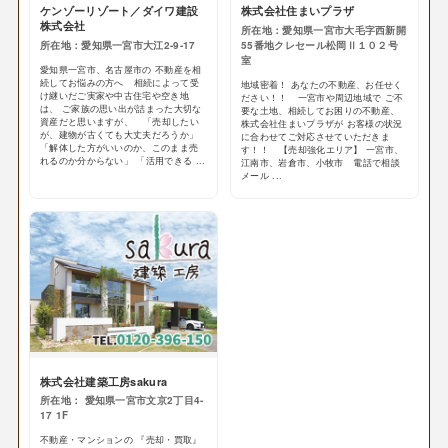
ケンゾーリゾート／ダイワ建設
株式会社住まいプラザ
株式会社
所在地：愛知県一宮市大毛字西新開
所在地：愛知県一宮市大江2-9-17
55番地クレセール松岡Ⅱ１０２号
室
愛知県一宮市、名古屋市の 不動産を相
続してお悩みの方へ 相続によって受
地域密着！ あなたの不動産、お任せく
け継いだご実家や中古住宅や空き地
ださい！！ 一宮市や周辺地域で ご不
は、 ご家族の思い出が詰まった大切な
要な土地、相続してお困りの不動産、
資産だと思いますが、 「売却したい
株式会社住まいプラザが お客様の状況
が、建物が古くても大丈夫だろうか」
に合わせてご対応させていただきま
「解体した方がいいのか、このまま売
す！！ 【売却強化エリア】 一宮市、
れるのか分からない」 「活用できる ...
江南市、岩倉市、小牧市 電話で相談
メール ...
株式会社建築工房sakura
所在地： 愛知県一宮市文京2丁目4-
17 1F
不動産・マンションの 『売却・買取』