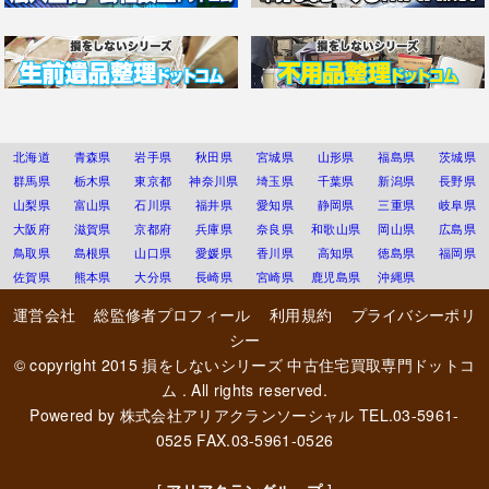
北海道
青森県
岩手県
秋田県
宮城県
山形県
福島県
茨城県
群馬県
栃木県
東京都
神奈川県
埼玉県
千葉県
新潟県
長野県
山梨県
富山県
石川県
福井県
愛知県
静岡県
三重県
岐阜県
大阪府
滋賀県
京都府
兵庫県
奈良県
和歌山県
岡山県
広島県
鳥取県
島根県
山口県
愛媛県
香川県
高知県
徳島県
福岡県
佐賀県
熊本県
大分県
長崎県
宮崎県
鹿児島県
沖縄県
運営会社
総監修者プロフィール
利用規約
プライバシーポリ
シー
© copyright 2015
損をしないシリーズ 中古住宅買取専門ドットコ
ム
. All rights reserved.
Powered by
株式会社アリアクランソーシャル
TEL.03-5961-
0525 FAX.03-5961-0526