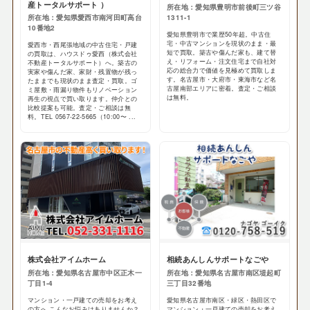
産トータルサポート ）
所在地：愛知県豊明市前後町三ツ谷
所在地：愛知県愛西市南河田町高台
1311-1
10番地2
愛知県豊明市で業歴50年超。中古住
宅・中古マンションを現状のまま・最
愛西市・西尾張地域の中古住宅・戸建
短で買取。築古や傷んだ家も、建て替
の買取は、ハウスドゥ愛西（株式会社
え・リフォーム・注文住宅まで自社対
不動産トータルサポート）へ。築古の
応の総合力で価値を見極めて買取しま
実家や傷んだ家、家財・残置物が残っ
す。名古屋市・大府市・東海市など名
たままでも現状のまま査定・買取。ゴ
古屋南部エリアに密着。査定・ご相談
ミ屋敷・雨漏り物件もリノベーション
は無料。
再生の視点で買い取ります。仲介との
比較提案も可能。査定・ご相談は無
料。TEL 0567-22-5665（10:00〜 ...
株式会社アイムホーム
相続あんしんサポートなごや
所在地：愛知県名古屋市中区正木一
所在地：愛知県名古屋市南区堤起町
丁目1-4
三丁目32番地
マンション・一戸建ての売却をお考え
愛知県名古屋市南区・緑区・熱田区で
の方へ こんなお悩みはありませんか？
マンション・一戸建ての売却をお考え