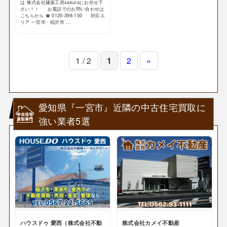
は 株式会社建築工房sakuraにお任せ下
さい！！ お電話でのお問い合わせは
こちらから ☎ 0120-396-150 対応エ
リア 一宮市・稲沢市 ...
1 / 2
1
2
»
愛知県『一宮市』近隣の中古住宅買取に
強い業者5選
ハウスドゥ 愛西（株式会社不動
株式会社カメイ不動産