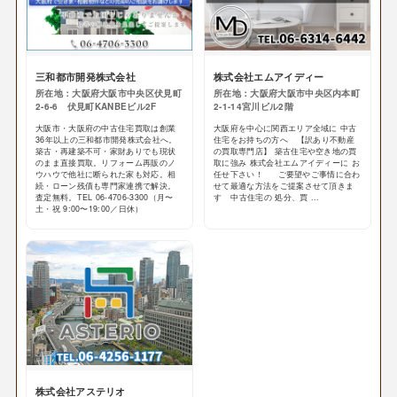
三和都市開発株式会社
株式会社エムアイディー
所在地：大阪府大阪市中央区伏見町
所在地：大阪府大阪市中央区内本町
2-6-6 伏見町KANBEビル2F
2-1-14宮川ビル2階
大阪市・大阪府の中古住宅買取は創業
大阪府を中心に関西エリア全域に 中古
36年以上の三和都市開発株式会社へ。
住宅をお持ちの方へ 【訳あり不動産
築古・再建築不可・家財ありでも現状
の買取専門店】 築古住宅や空き地の買
のまま直接買取。リフォーム再販のノ
取に強み 株式会社エムアイディーに お
ウハウで他社に断られた家も対応。相
任せ下さい！ ご要望やご事情に合わ
続・ローン残債も専門家連携で解決。
せて最適な方法をご提案させて頂きま
査定無料。TEL 06-4706-3300（月〜
す 中古住宅の 処分、買 ...
土・祝 9:00〜19:00／日休）
株式会社アステリオ