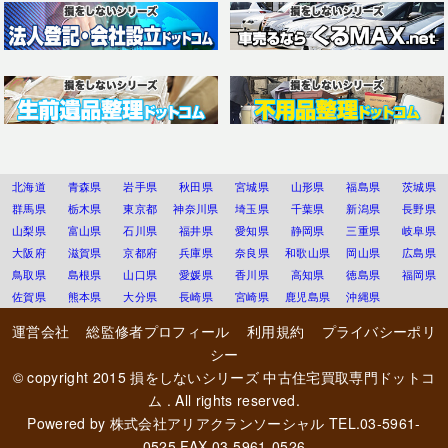
北海道
青森県
岩手県
秋田県
宮城県
山形県
福島県
茨城県
群馬県
栃木県
東京都
神奈川県
埼玉県
千葉県
新潟県
長野県
山梨県
富山県
石川県
福井県
愛知県
静岡県
三重県
岐阜県
大阪府
滋賀県
京都府
兵庫県
奈良県
和歌山県
岡山県
広島県
鳥取県
島根県
山口県
愛媛県
香川県
高知県
徳島県
福岡県
佐賀県
熊本県
大分県
長崎県
宮崎県
鹿児島県
沖縄県
運営会社
総監修者プロフィール
利用規約
プライバシーポリ
シー
© copyright 2015
損をしないシリーズ 中古住宅買取専門ドットコ
ム
. All rights reserved.
Powered by
株式会社アリアクランソーシャル
TEL.03-5961-
0525 FAX.03-5961-0526