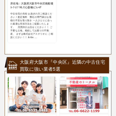
所在地：大阪府大阪市中央区南船場
3-7-27 NLC心斎橋ビル4F
中古住宅の売却 お急ぎの方ご相談くだ
さい！査定無料 弊社の専門家がお客
様の不安を取り除き 一人ひとりに合っ
た最適な売却方法をご提案いたしま
す。 売買仲介お任せください！！ ご
不要な土地、相続してお困りの不動
産、 まずは株式会社アステリオに ご相
談ください！！ &nbs ...
大阪府大阪市『中央区』近隣の中古住宅
買取に強い業者5選