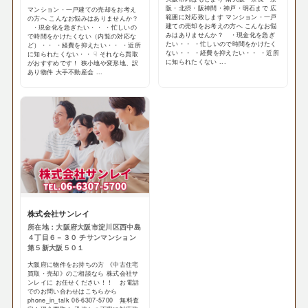
阪・北摂・阪神間・神戸・明石まで 広
マンション・一戸建ての売却をお考え
範囲に対応致します マンション・一戸
の方へ こんなお悩みはありませんか？
建ての売却をお考えの方へ こんなお悩
・現金化を急ぎたい・・ ・忙しいの
みはありませんか？ ・現金化を急ぎ
で時間をかけたくない（内覧の対応な
たい・・ ・忙しいので時間をかけたく
ど）・・ ・経費を抑えたい・・ ・近所
ない・・ ・経費を抑えたい・・ ・近所
に知られたくない・・ ☟ それなら買取
に知られたくない ...
がおすすめです！ 狭小地や変形地、訳
あり物件 大手不動産会 ...
株式会社サンレイ
所在地：大阪府大阪市淀川区西中島
４丁目６－３０ チサンマンション
第５新大阪５０１
大阪府に物件をお持ちの方 《中古住宅
買取・売却》のご相談なら 株式会社サ
ンレイに お任せください！！ お電話
でのお問い合わせはこちらから
phone_in_talk 06-6307-5700 無料査