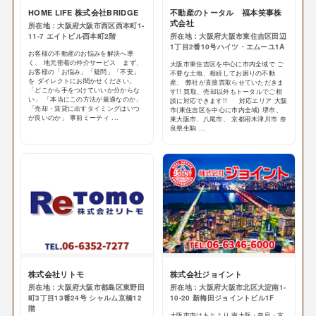
HOME LIFE 株式会社BRIDGE
不動産のトータル 福本笑事株
式会社
所在地：大阪府大阪市西区西本町1-
11-7 エイトビル西本町2階
所在地：大阪府大阪市東住吉区田辺
1丁目2番10号ハイツ・エムーユ1A
お客様の不動産のお悩みを解決へ導
く、 地元密着の仲介サービス まず、
大阪市東住吉区を中心に市内全域で ご
お客様の「お悩み」「疑問」「不安」
不要な土地、相続してお困りの不動
を ダイレクトにお聞かせください。
産、 弊社が直接買取らせていただきま
「どこから手をつけていいか分からな
す!! 買取、売却以外もトータルでご相
い」 「本当にこの方法が最適なのか」
談に対応できます!! 対応エリア 大阪
「売却・賃貸に出すタイミングはいつ
市(東住吉区を中心に市内全域) 堺市、
が良いのか」 事前ミーティ ...
東大阪市、八尾市、 京都府木津川市 奈
良県生駒 ...
株式会社リトモ
株式会社ジョイント
所在地：大阪府大阪市都島区東野田
所在地：大阪府大阪市北区大淀南1-
町3丁目13番24号 シャルム京橋12
10-20 新梅田ジョイントビル1F
階
大阪市内はもとより 南大阪・奈良・京