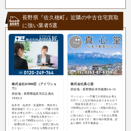
長野県『佐久穂町』近隣の中古住宅買取
に強い業者5選
株式会社AIWA匠（アイワショ
株式会社真心堂
ウ）
所在地：長野県松本市城東2-6-15
所在地：長野県塩尻市広丘高出
マンション・一戸建ての売却をお考え
1953-3
の方へ こんなお悩みはありませんか？
・現金化を急ぎたい・・ ・忙しいの
松本市・塩尻市・安曇野市・岡谷市と
で時間をかけたくない（内覧の対応な
周辺地域で マンション・一戸建ての売
ど）・・ ・経費を抑えたい・・ ・近所
却をお考えの方へ こんなお悩みはあり
に知られたくない・・ ☟ それなら買取
ませんか？ ・現金化を急ぎたい・・
がおすすめです！ 狭小地や変形地、訳
・忙しいので時間をかけたくない・・
あり物件 大手不動産会 ...
・経費を抑えたい・・ ・近所に知られ
たくない・・ ☟ それなら買取がおすす