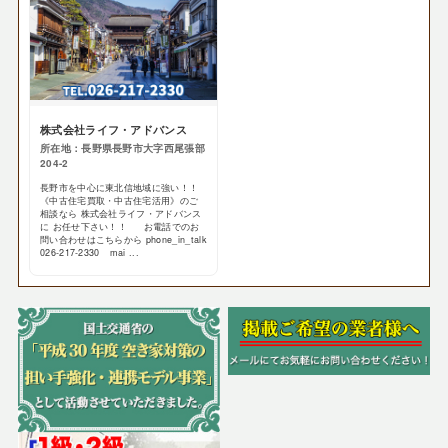
株式会社ライフ・アドバンス
所在地：長野県長野市大字西尾張部
204-2
長野市を中心に東北信地域に強い！！
《中古住宅買取・中古住宅活用》のご
相談なら 株式会社ライフ・アドバンス
に お任せ下さい！！ お電話でのお
問い合わせはこちらから phone_in_talk
026-217-2330 mai ...