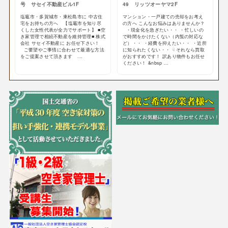
号 サセイ不動産ビル1F
49 リッツオーヤマ2F
塩竈市・多賀城市・東松島市に 中古住
マンション・一戸建ての売却をお考え
宅をお持ちの方へ 【塩竈市を知り尽
の方へ こんなお悩みはありませんか？
くした女性代表が全力でサポート】 ■空
・現金化を急ぎたい・・ ・忙しいの
き家管理で相続不動産を維持管理■ 株式
で時間をかけたくない（内覧の対応な
会社 サセイ不動産に お任せ下さい！
ど）・・ ・経費を抑えたい・・ ・近所
ご要望やご事情に合わせて最適な方法
に知られたくない・・ ☟ それなら買取
をご提案させて頂きます ...
がおすすめです！ 訳あり物件もお任せ
ください！ &nbsp ...