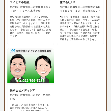
エイビス不動産
株式会社LIP
所在地：宮城県仙台市青葉区上杉２
所在地：宮城県仙台市宮城野区新田
丁目4-1 ドミール上杉 103
４丁目３６－１３ 八百和ビル２Ｆ
宮城県仙台市青葉区で ご不要な土地、
■仙台市・多賀城市・塩竈市・富谷市の
相続してお困りの不動産、 弊社が直接
不動産の売却・買取・リフォーム■ ■ご
買取らせていただきます！！ 不動産業
相談者様のお悩みに合わせてトータル
者様からの買取案件の お持込みも大歓
サポート■ 『株式会社LIPが選ばれる
迎です！ 【強化エリア】 青葉区、宮城
理由』 【仙台市・多賀城市・塩竈
野区、若林区、太白区、泉区 対応
市・富谷市を熟知した対応力】 仙台市
エリア ...
宮城野区を中心に多賀城市・塩竈市・
富谷市まで不動産のお取り引きをし ...
株式会社メディシア
所在地：宮城県仙台市泉区上谷刈2-
1-33
対応エリア 仙台市泉区・富谷市 お
電話でのお問い合わせはこちらから