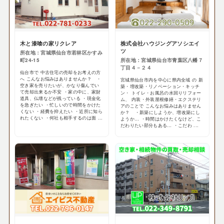
木と漆喰の家リクレア
株式会社ハウジングアソシエイ
ツ
所在地：宮城県仙台市若林区かすみ
町24-15
所在地：宮城県仙台市青葉区八幡７
丁目４－２４
仙台市で 中古住宅の売却をお考えの方
へ こんなお悩みはありませんか？ ・
宮城県仙台市内を中心に県内全域 の 新
空き家を売りたいが、かなり傷んでい
築・増改築・リノベーション・キッチ
て売却出来るか不安 ・家の中に、家財
ン・ トイレ・お風呂の水回りリフォー
道具、仏壇などが残っている ・現金化
ム、 内装・外装屋根修繕・エクステリ
を急ぎたい ・忙しいので時間をかけた
アのことで こんなお悩みはありません
くない ・経費を抑えたい ・近所に知ら
か？ ・新築にしようか、増改築にし
れたくない ・何社も相手するのは面 ...
ようか… ・時間はかけたくなけど、こ
だわりたい部分もある… ・こだわ ...