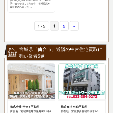
phone_in_talk 022-799-7256 mailお
問い合わせはこちらから 相続登記が
義務化されました ...
1 / 2
1
2
»
宮城県『仙台市』近隣の中古住宅買取に
強い業者5選
株式会社 サセイ不動産
株式会社 佐伯不動産
所在地：宮城県塩竈市尾島町22番4
所在地：宮城県多賀城市桜木3-3-