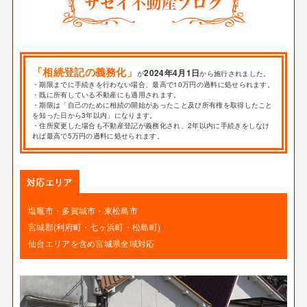
「相続登記の義務化」
2024年4月1日
が
から施行されました。
・期限までに手続きを行わない場合、最高で10万円の過料に処せられます。
・既に所有している不動産にも適用されます。
・期限は「自己のために相続の開始があったこと及び所有権を取得したこと
を知った日から3年以内」になります。
・住所変更した場合も不動産登記が義務化され、2年以内に手続きをしなけ
れば最高で5万円の過料に処せられます。
対応エリア
塩竈市・多賀城市・東松島市
宮城郡(利府町・七ヶ浜町・松島町)
仙台エリアを含め宮城県全域対応