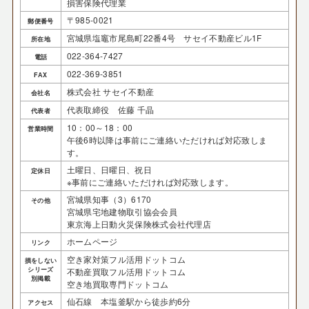
損害保険代理業
〒985-0021
郵便番号
宮城県塩竈市尾島町22番4号 サセイ不動産ビル1F
所在地
022-364-7427
電話
022-369-3851
FAX
株式会社 サセイ不動産
会社名
代表取締役 佐藤 千晶
代表者
10：00～18：00
営業時間
午後6時以降は事前にご連絡いただければ対応致しま
す。
土曜日、日曜日、祝日
定休日
※事前にご連絡いただければ対応致します。
宮城県知事（3）6170
その他
宮城県宅地建物取引協会会員
東京海上日動火災保険株式会社代理店
ホームページ
リンク
空き家対策フル活用ドットコム
損をしない
シリーズ
不動産買取フル活用ドットコム
別掲載
空き地買取専門ドットコム
仙石線 本塩釜駅から徒歩約6分
アクセス