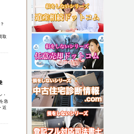
か？
買取
乗
ン・
を急
・近