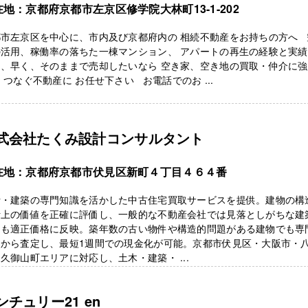
在地：京都府京都市左京区修学院大林町13-1-202
都市左京区を中心に、市内及び京都府内の 相続不動産をお持ちの方へ 
の活用、稼働率の落ちた一棟マンション、 アパートの再生の経験と実
く、早く、そのままで売却したいなら 空き家、空き地の買取・仲介に強
 つなぐ不動産に お任せ下さい お電話でのお ...
式会社たくみ設計コンサルタント
在地：京都府京都市伏見区新町４丁目４６４番
計・建築の専門知識を活かした中古住宅買取サービスを提供。建物の構
計上の価値を正確に評価し、一般的な不動産会社では見落としがちな建
値も適正価格に反映。築年数の古い物件や構造的問題がある建物でも専
点から査定し、最短1週間での現金化が可能。京都市伏見区・大阪市・
久御山町エリアに対応し、土木・建築・ ...
ンチュリー21 en