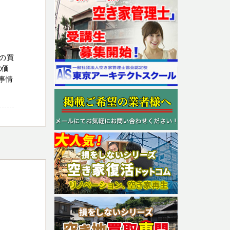
の買
の価
事情