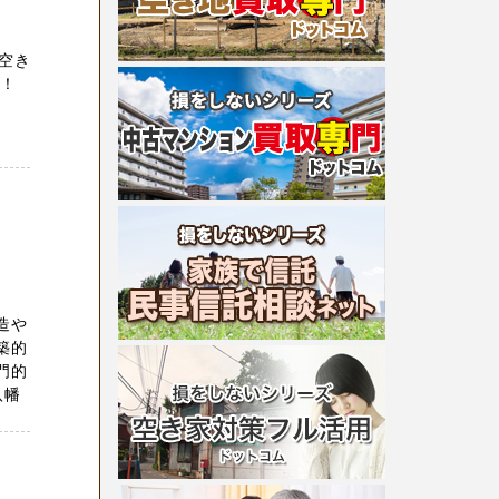
空き
績！
造や
築的
門的
八幡