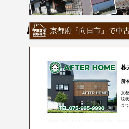
京都府『向日市』で中古
株
所
京
現
ま