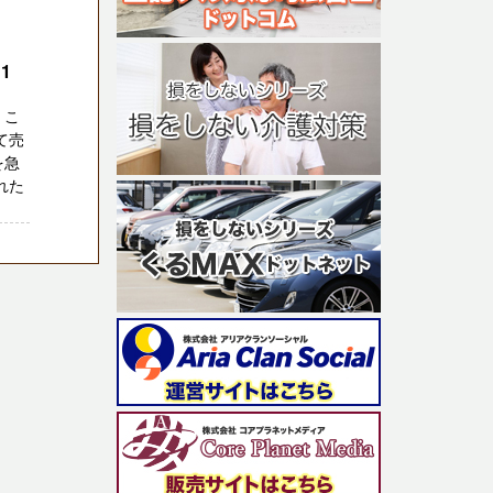
1
 こ
て売
を急
れた