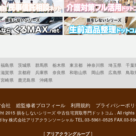
福島県
茨城県
群馬県
栃木県
東京都
神奈川県
埼玉県
千葉
滋賀県
京都府
兵庫県
奈良県
和歌山県
岡山県
広島県
鳥取
宮崎県
鹿児島県
沖縄県
営会社
総監修者プロフィール
利用規約
プライバシーポリ
ght 2015
損をしないシリーズ 中古住宅買取専門ドットコム
. All rights
d by
株式会社アリアクランソーシャル
TEL.03-5961-0525 FAX.03-59
[
アリアクラングループ
]