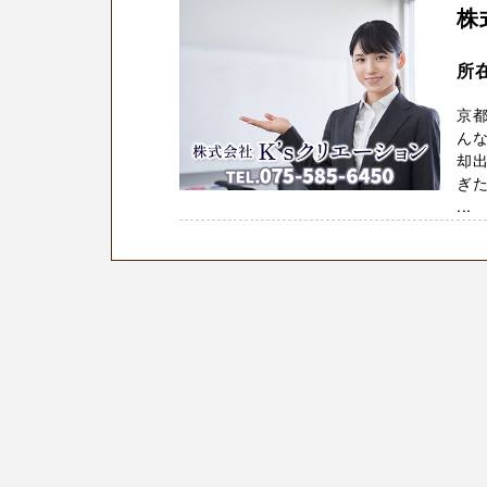
株
所
京都
ん
却出
ぎた
...