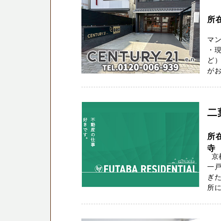
所
マ
・
ど）
がお
二
所
寺 
京
一
ぎた
所に