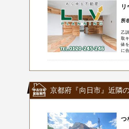
リ
所
乙
取キ
値
に合
京都府『向日市』近隣の
つ