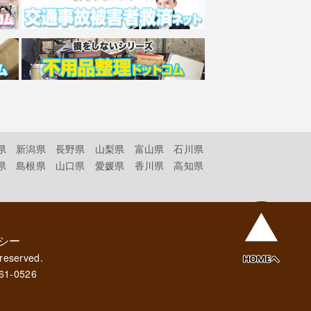
県
新潟県
長野県
山梨県
富山県
石川県
県
島根県
山口県
愛媛県
香川県
高知県
シー
 reserved.
61-0526