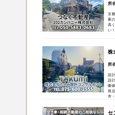
所
京
家
高
い！
株
所
設
設
価
視
市・
セ