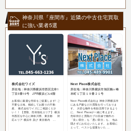
神奈川県『座間市』近隣の中古住宅買取
に強い業者5選
株式会社ワイズ
Next Place株式会社
所在地：神奈川県横浜市西区北幸1
所在地：神奈川県横浜市旭区鶴ヶ峰
丁目5番10号 JPR横浜ビル8階
本町１丁目１９番２１号
お客様に最適な売却をご提案します! ご
Next Place株式会社は 神奈川県横浜市
不要な土地、相続してお困りの不動
にある戸建などの買取を行っておりま
産、 株式会社ワイズにご相談くださ
す。 大切な物件を有効活用できるよう
い！！ 【買取、売却強化エリア】 横浜
に、 Next Placeが一緒に考えます。
市西区を中心に神奈川県、東京都 対
売却仲介と買取のプロ目線で物件の
応エリア 横浜市 及び 東京都内 ...
「良い部分」も「悪い部分」も、 包み
隠さずにお伝えいたします。 お客様に
とって、ベストな提案をいた ...