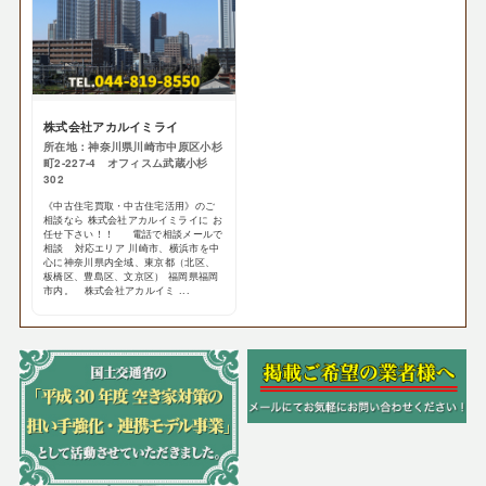
株式会社アカルイミライ
所在地：神奈川県川崎市中原区小杉
町2-227-4 オフィスム武蔵小杉
302
《中古住宅買取・中古住宅活用》のご
相談なら 株式会社アカルイミライに お
任せ下さい！！ 電話で相談メールで
相談 対応エリア 川崎市、横浜市を中
心に神奈川県内全域、東京都（北区、
板橋区、豊島区、文京区） 福岡県福岡
市内。 株式会社アカルイミ ...