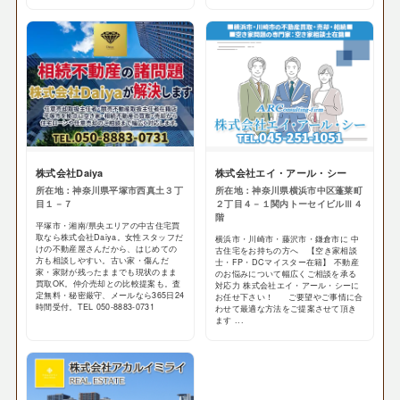
株式会社Daiya
株式会社エイ・アール・シー
所在地：神奈川県平塚市西真土３丁
所在地：神奈川県横浜市中区蓬莱町
目１－７
２丁目４－１関内トーセイビルⅢ４
階
平塚市・湘南/県央エリアの中古住宅買
取なら株式会社Daiya。女性スタッフだ
横浜市・川崎市・藤沢市・鎌倉市に 中
けの不動産屋さんだから、はじめての
古住宅をお持ちの方へ 【空き家相談
方も相談しやすい。古い家・傷んだ
士・FP・DCマイスター在籍】 不動産
家・家財が残ったままでも現状のまま
のお悩みについて幅広くご相談を承る
買取OK。仲介売却との比較提案も。査
対応力 株式会社エイ・アール・シーに
定無料・秘密厳守、メールなら365日24
お任せ下さい！ ご要望やご事情に合
時間受付。TEL 050-8883-0731
わせて最適な方法をご提案させて頂き
ます ...