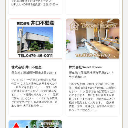
でお家の価値をお確かめください。
LIFULL HOME'S優良店・営業10:00〜
...
株式会社 井口不動産
株式会社Sweet Room
所在地：茨城県神栖市太田705-16
所在地：茨城県神栖市平泉2-24 キ
ウチ店舗E-２
マンション・一戸建ての売却をお考え
の方へ こんなお悩みはありませんか？
ご不要な土地、相続してお困りの不動
・現金化を急ぎたい・・ ・忙しいの
産、 株式会社Sweet Roomに ご相談く
で時間をかけたくない（内覧の対応な
ださい！！ お急ぎであれば買取もご対
ど）・・ ・経費を抑えたい・・ ・近所
応できます！ 弊社は相続診断士が在
に知られたくない・・ ☟ それなら買取
籍しておりますので、 相続が絡んだご
がおすすめです！ 狭小地や変形地、訳
相談を得意としております。 空き家
あり物件 大手不動産会 ...
買取、売却、活用など お客様の状況に
合わせてご対応させ ...