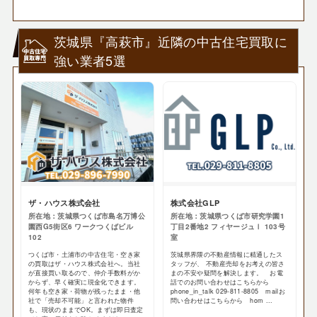
茨城県『高萩市』近隣の中古住宅買取に
強い業者5選
ザ・ハウス株式会社
株式会社GLP
所在地：茨城県つくば市島名万博公
所在地：茨城県つくば市研究学園1
園西G5街区6 ワークつくばビル
丁目2番地2 フィヤージュⅠ 103号
102
室
つくば市・土浦市の中古住宅・空き家
茨城県界隈の不動産情報に精通したス
の買取はザ・ハウス株式会社へ。当社
タッフが、 不動産売却をお考えの皆さ
が直接買い取るので、仲介手数料がか
まの不安や疑問を解決します。 お電
からず、早く確実に現金化できます。
話でのお問い合わせはこちらから
何年も空き家・荷物が残ったまま・他
phone_in_talk 029-811-8805 mailお
社で「売却不可能」と言われた物件
問い合わせはこちらから hom ...
も、現状のままでOK。まずは即日査定