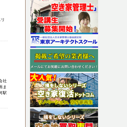
エリ
会社
画ま
河駅