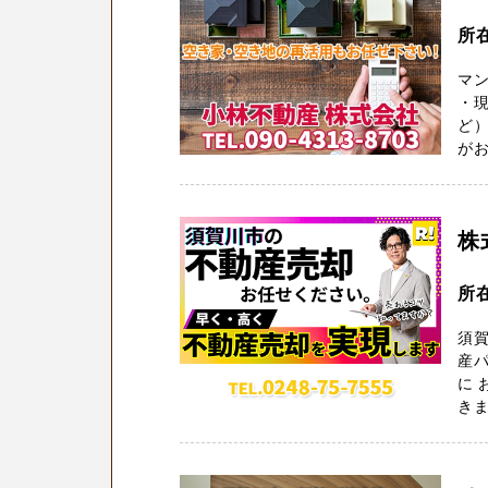
所
マ
・
ど）
がお
株
所在
須
産パ
に
きま