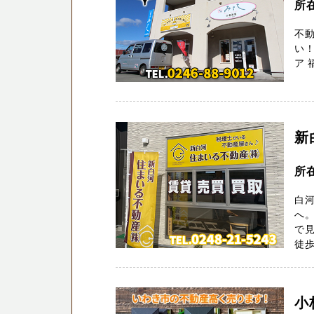
所
不動
い！
ア 
新
所
白
へ
で
徒歩
小