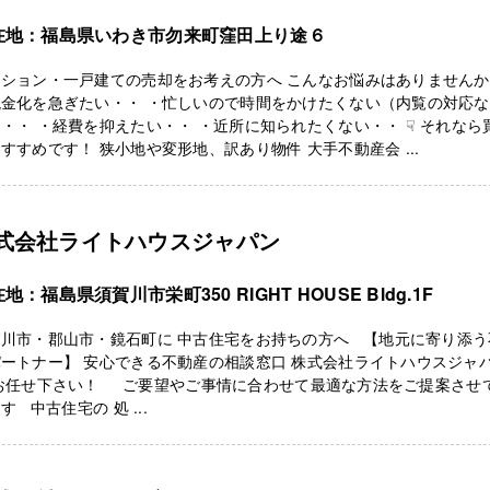
在地：福島県いわき市勿来町窪田上り途６
ンション・一戸建ての売却をお考えの方へ こんなお悩みはありません
現金化を急ぎたい・・ ・忙しいので時間をかけたくない（内覧の対応な
・・ ・経費を抑えたい・・ ・近所に知られたくない・・ ☟ それなら
すすめです！ 狭小地や変形地、訳あり物件 大手不動産会 ...
式会社ライトハウスジャパン
地：福島県須賀川市栄町350 RIGHT HOUSE Bldg.1F
賀川市・郡山市・鏡石町に 中古住宅をお持ちの方へ 【地元に寄り添う
ートナー】 安心できる不動産の相談窓口 株式会社ライトハウスジャ
 お任せ下さい！ ご要望やご事情に合わせて最適な方法をご提案させ
す 中古住宅の 処 ...