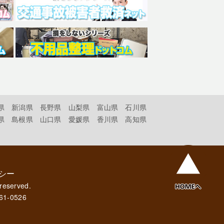
県
新潟県
長野県
山梨県
富山県
石川県
県
島根県
山口県
愛媛県
香川県
高知県
シー
 reserved.
61-0526