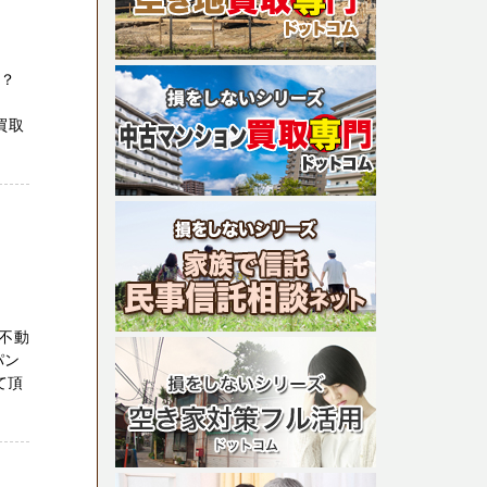
か？
買取
不動
パン
て頂