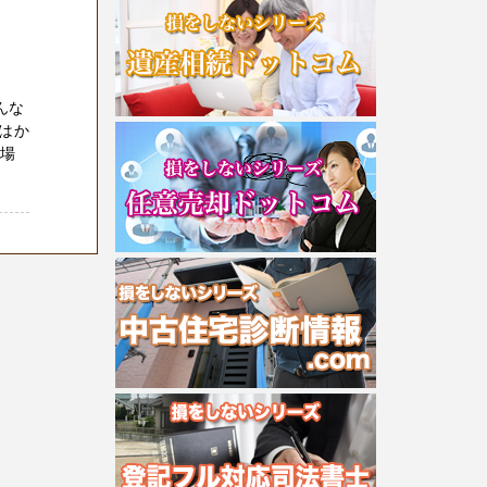
んな
はか
い場