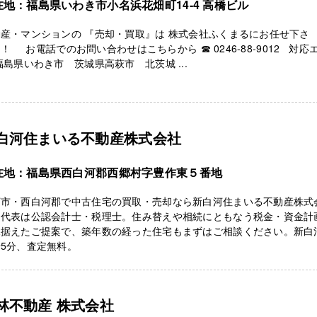
在地：福島県いわき市小名浜花畑町14-4 高橋ビル
産・マンションの 『売却・買取』は 株式会社ふくまるにお任せ下さ
！ お電話でのお問い合わせはこちらから ☎ 0246-88-9012 対応
福島県いわき市 茨城県高萩市 北茨城 ...
白河住まいる不動産株式会社
在地：福島県西白河郡西郷村字豊作東５番地
河市・西白河郡で中古住宅の買取・売却なら新白河住まいる不動産株式
。代表は公認会計士・税理士。住み替えや相続にともなう税金・資金計
見据えたご提案で、築年数の経った住宅もまずはご相談ください。新白
5分、査定無料。
林不動産 株式会社