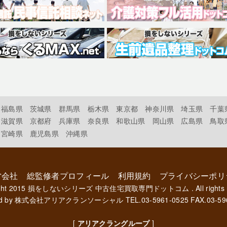
福島県
茨城県
群馬県
栃木県
東京都
神奈川県
埼玉県
千葉
滋賀県
京都府
兵庫県
奈良県
和歌山県
岡山県
広島県
鳥取
宮崎県
鹿児島県
沖縄県
営会社
総監修者プロフィール
利用規約
プライバシーポリ
ght 2015
損をしないシリーズ 中古住宅買取専門ドットコム
. All rights
d by
株式会社アリアクランソーシャル
TEL.03-5961-0525 FAX.03-59
[
アリアクラングループ
]