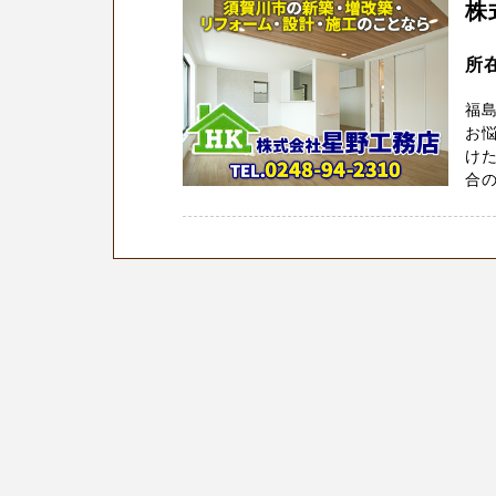
株
所
福島
お
け
合の