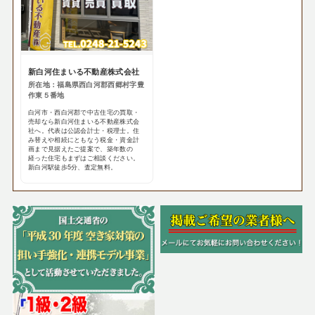
新白河住まいる不動産株式会社
所在地：福島県西白河郡西郷村字豊
作東５番地
白河市・西白河郡で中古住宅の買取・
売却なら新白河住まいる不動産株式会
社へ。代表は公認会計士・税理士。住
み替えや相続にともなう税金・資金計
画まで見据えたご提案で、築年数の
経った住宅もまずはご相談ください。
新白河駅徒歩5分、査定無料。