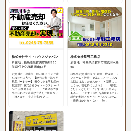
株式会社ライトハウスジャパン
株式会社星野工務店
所在地：福島県須賀川市栄町350
所在地：福島県須賀川市志茂字六角
RIGHT HOUSE Bldg.1F
65
須賀川市・郡山市・鏡石町に 中古住宅
福島県須賀川市内 で 新築・増改築・リ
をお持ちの方へ 【地元に寄り添う不
フォーム・設計・施工のことで こんな
動産パートナー】 安心できる不動産の
お悩みはありませんか？ ・新築にし
相談窓口 株式会社ライトハウスジャパ
ようか、増改築にしようか… ・時間は
ンに お任せ下さい！ ご要望やご事
かけたくなけど、こだわりたい部分も
情に合わせて最適な方法をご提案させ
ある… ・こだわる部分を具現化したい
て頂きます 中古住宅の 処 ...
場合の相談とかどうしたらいいのか…
・経費はかけたくない… &n ...