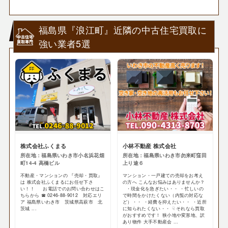
福島県『浪江町』近隣の中古住宅買取に
強い業者5選
株式会社ふくまる
小林不動産 株式会社
所在地：福島県いわき市小名浜花畑
所在地：福島県いわき市勿来町窪田
町14-4 高橋ビル
上り途６
不動産・マンションの 『売却・買取』
マンション・一戸建ての売却をお考え
は 株式会社ふくまるにお任せ下さ
の方へ こんなお悩みはありませんか？
い！！ お電話でのお問い合わせはこ
・現金化を急ぎたい・・ ・忙しいの
ちらから ☎ 0246-88-9012 対応エリ
で時間をかけたくない（内覧の対応な
ア 福島県いわき市 茨城県高萩市 北
ど）・・ ・経費を抑えたい・・ ・近所
茨城 ...
に知られたくない・・ ☟ それなら買取
がおすすめです！ 狭小地や変形地、訳
あり物件 大手不動産会 ...