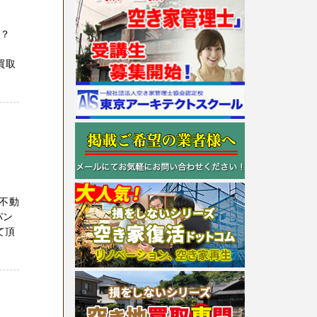
か？
買取
不動
パン
て頂