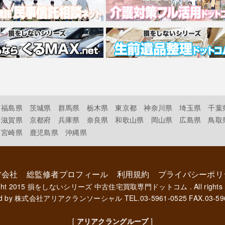
福島県
茨城県
群馬県
栃木県
東京都
神奈川県
埼玉県
千葉
滋賀県
京都府
兵庫県
奈良県
和歌山県
岡山県
広島県
鳥取
宮崎県
鹿児島県
沖縄県
営会社
総監修者プロフィール
利用規約
プライバシーポリ
ght 2015
損をしないシリーズ 中古住宅買取専門ドットコム
. All rights
d by
株式会社アリアクランソーシャル
TEL.03-5961-0525 FAX.03-59
[
アリアクラングループ
]