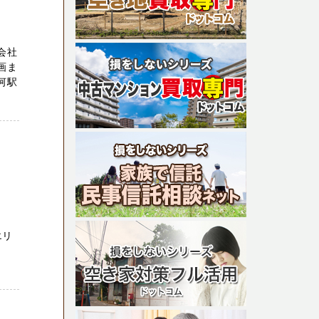
会社
画ま
河駅
エリ