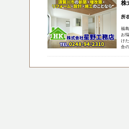
株
所
福島
お
け
合の