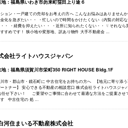
在地：福島県いわき市勿来町窪田上り途６
ンション・一戸建ての売却をお考えの方へ こんなお悩みはありません
現金化を急ぎたい・・ ・忙しいので時間をかけたくない（内覧の対応な
・・ ・経費を抑えたい・・ ・近所に知られたくない・・ ☟ それなら
すすめです！ 狭小地や変形地、訳あり物件 大手不動産会 ...
式会社ライトハウスジャパン
地：福島県須賀川市栄町350 RIGHT HOUSE Bldg.1F
賀川市・郡山市・鏡石町に 中古住宅をお持ちの方へ 【地元に寄り添う
ートナー】 安心できる不動産の相談窓口 株式会社ライトハウスジャ
 お任せ下さい！ ご要望やご事情に合わせて最適な方法をご提案させ
す 中古住宅の 処 ...
白河住まいる不動産株式会社