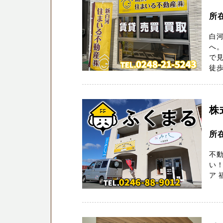
所
白
へ
で
徒歩
株
所
不動
い！
ア 