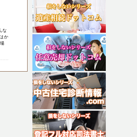
んな
はか
い場