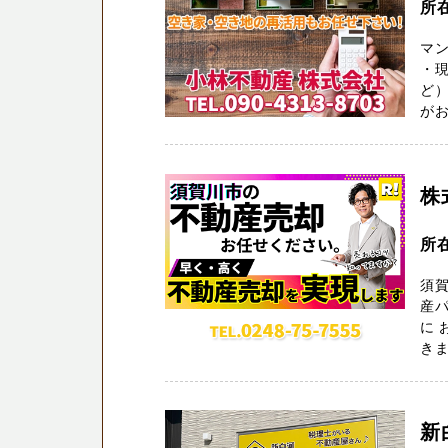
所
マ
・
ど）
がお
株
所在
須
産パ
に
きま
新