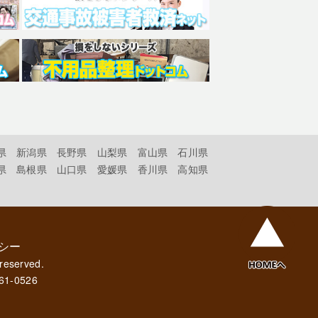
県
新潟県
長野県
山梨県
富山県
石川県
県
島根県
山口県
愛媛県
香川県
高知県
シー
 reserved.
61-0526