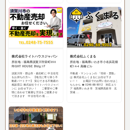
株式会社ライトハウスジャパン
株式会社ふくまる
所在地：福島県須賀川市栄町350
所在地：福島県いわき市小名浜花畑
RIGHT HOUSE Bldg.1F
町14-4 高橋ビル
須賀川市・郡山市・鏡石町に 中古住宅
不動産・マンションの 『売却・買取』
をお持ちの方へ 【地元に寄り添う不
は 株式会社ふくまるにお任せ下さ
動産パートナー】 安心できる不動産の
い！！ お電話でのお問い合わせはこ
相談窓口 株式会社ライトハウスジャパ
ちらから ☎ 0246-88-9012 対応エリ
ンに お任せ下さい！ ご要望やご事
ア 福島県いわき市 茨城県高萩市 北
情に合わせて最適な方法をご提案させ
茨城 ...
て頂きます 中古住宅の 処 ...