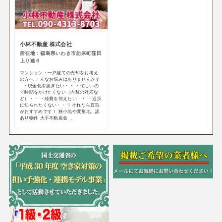
小林不動産 株式会社
所在地：福島県いわき市勿来町窪田
上り途６
マンション・一戸建ての売却をお考え
の方へ こんなお悩みはありませんか？
・現金化を急ぎたい・・ ・忙しいの
で時間をかけたくない（内覧の対応な
ど）・・ ・経費を抑えたい・・ ・近所
に知られたくない・・ ☟ それなら買取
がおすすめです！ 狭小地や変形地、訳
あり物件 大手不動産会 ...