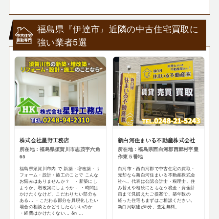
福島県『伊達市』近隣の中古住宅買取に
強い業者5選
株式会社星野工務店
新白河住まいる不動産株式会社
所在地：福島県須賀川市志茂字六角
所在地：福島県西白河郡西郷村字豊
65
作東５番地
福島県須賀川市内 で 新築・増改築・リ
白河市・西白河郡で中古住宅の買取・
フォーム・設計・施工のことで こんな
売却なら新白河住まいる不動産株式会
お悩みはありませんか？ ・新築にし
社へ。代表は公認会計士・税理士。住
ようか、増改築にしようか… ・時間は
み替えや相続にともなう税金・資金計
かけたくなけど、こだわりたい部分も
画まで見据えたご提案で、築年数の
ある… ・こだわる部分を具現化したい
経った住宅もまずはご相談ください。
場合の相談とかどうしたらいいのか…
新白河駅徒歩5分、査定無料。
・経費はかけたくない… &n ...