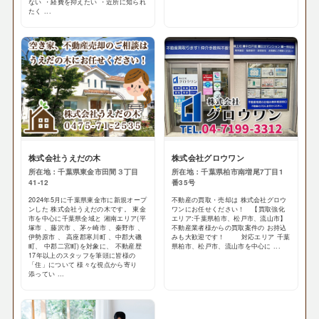
ない ・経費を抑えたい ・近所に知られ
たく ...
株式会社うえだの木
株式会社グロウワン
所在地：千葉県東金市田間３丁目
所在地：千葉県柏市南増尾7丁目1
41-12
番35号
2024年5月に千葉県東金市に新規オープ
不動産の買取・売却は 株式会社グロウ
ンした 株式会社うえだの木です。 東金
ワンにお任せください！ 【買取強化
市を中心に千葉県全域と 湘南エリア(平
エリア:千葉県柏市、松戸市、流山市】
塚市 、藤沢市 、茅ヶ崎市 、秦野市 、
不動産業者様からの買取案件の お持込
伊勢原市 、 高座郡寒川町 、中郡大磯
みも大歓迎です！ 対応エリア 千葉
町、 中郡二宮町)を対象に、 不動産歴
県柏市、松戸市、流山市を中心に ...
17年以上のスタッフを筆頭に皆様の
「住」について 様々な視点から寄り
添ってい ...