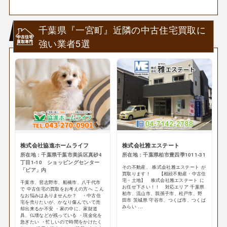
千葉県『一宮町』近隣の中古住宅買取に
強い業者5選
株式会社協進ホームライフ
株式会社雅エステート
所在地：千葉県千葉市美浜区真砂4
所在地：千葉県柏市豊四季1011-31
丁目1-10 ショッピングセンター
その不動産、 株式会社雅エステート が
「ピア」内
買取ります！ 【相続不動産・中古住
宅・土地】 株式会社雅エステート に
千葉市、習志野市、船橋市、八千代市
お任せ下さい！！ 対応エリア 千葉県
で 中古住宅の買取をお考えの方へ こん
柏市、流山市、我孫子市、松戸市、野
なお悩みはありませんか？ ・中古住
田市 茨城県 守谷市、つくば市、つくば
宅を売りたいが、かなり傷んでいて売
みらい ...
却出来るか不安 ・家の中に、家財道
具、仏壇などが残っている ・現金化を
急ぎたい ・忙しいので時間をかけたく