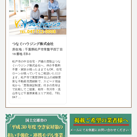
つなぐハウジング株式会社
所在地：千葉県松戸市常盤平四丁目
16番地 EB-3
松戸市の中古住宅・戸建の買取はつな
ぐハウジング株式会社へ。仲介手数料
不要・家財が残ったままでもOK、住宅
ローンが残っていてもご相談いただけ
ます。松戸市で業歴28年以上の経験豊
富な不動産売買経験で、スピード現金
化から「買取保証制度」付きの売却ま
で比較してご提案。柏市・市川市・流
山市など千葉県東葛エリア対応。TEL
047 ...