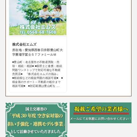
株式会社エムズ
所在地：愛知県西春日井郡豊山町大
字豊場字冨士５７ファミールＭ
■豊山町・名古屋市の不動産買取・売
却・相続・相談■ ■税理士と連携：相続
問題ワンストップで対応可能な不動産
売買店■ 『株式会社エムズの強み』
■相続税などの税金問題の相談可能■ ■
税金面のサポート～不動産の処分まで
相談可能■ ■対応範囲は豊山町を ...