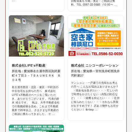
...
比較提案も可能。査定・ご相談は無
料。TEL 0567-22-5665（10:00〜 ...
株式会社LIFE’s不動産
株式会社 ニシコーポレーション
所在地：愛知県名古屋市西区則武新
所在地：愛知県一宮市浅井町西浅井
町４丁目３－７ＢＡＵＷＥＲＫ ８
弐軒家27
０４号
マンション・一戸建ての売却をお考え
の方へ こんなお悩みはありませんか？
名古屋市西区・北区・東区・中村区の
・現金化を急ぎたい・・ ・忙しいの
中古住宅をお持ちの方へ 株式会社
で時間をかけたくない（内覧の対応な
LIFE’s不動産のページをご覧いただ
ど）・・ ・経費を抑えたい・・ ・近所
き、ありがとうございます。 代表の鈴
に知られたくない・・ ☟ それなら買取
木 靖士です。 私は、大手不動産会社
がおすすめです！ 訳あり物件もお任せ
での勤務経験を含め、これまで不動産
ください！ &nbsp ...
業界で20年以上、さまざまな不動産の
ご相談に携わってきました。 そ ...