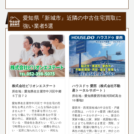
愛知県『新城市』近隣の中古住宅買取に
強い業者5選
株式会社ビリオンエステート
ハウスドゥ 愛西（株式会社不動
産トータルサポート ）
所在地：愛知県名古屋市中川区中郷
５丁目７２
所在地：愛知県愛西市南河田町高台
10番地2
愛知県名古屋市中川区で 中古住宅の売
却をお考えの方へ こんなお悩みはあり
愛西市・西尾張地域の中古住宅・戸建
ませんか？ ・空き家を売りたいが、
の買取は、ハウスドゥ愛西（株式会社
かなり傷んでいて売却出来るか不安 ・
不動産トータルサポート）へ。築古の
家の中に、家財道具、仏壇などが残っ
実家や傷んだ家、家財・残置物が残っ
ている ・現金化を急ぎたい ・忙しいの
たままでも現状のまま査定・買取。ゴ
で時間をかけたくない ・経費を抑えた
ミ屋敷・雨漏り物件もリノベーション
い ・近所に知られたくない ・何社も
再生の視点で買い取ります。仲介との