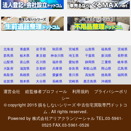
北海道
青森県
岩手県
秋田県
宮城県
山形県
福島県
茨城県
群馬県
栃木県
東京都
神奈川県
埼玉県
千葉県
新潟県
長野県
山梨県
富山県
石川県
福井県
愛知県
静岡県
三重県
岐阜県
大阪府
滋賀県
京都府
兵庫県
奈良県
和歌山県
岡山県
広島県
鳥取県
島根県
山口県
愛媛県
香川県
高知県
徳島県
福岡県
佐賀県
熊本県
大分県
長崎県
宮崎県
鹿児島県
沖縄県
運営会社
総監修者プロフィール
利用規約
プライバシーポリ
シー
© copyright 2015
損をしないシリーズ 中古住宅買取専門ドットコ
ム
. All rights reserved.
Powered by
株式会社アリアクランソーシャル
TEL.03-5961-
0525 FAX.03-5961-0526