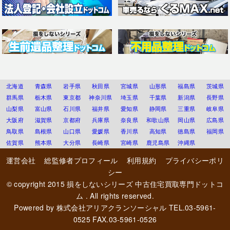
北海道
青森県
岩手県
秋田県
宮城県
山形県
福島県
茨城県
群馬県
栃木県
東京都
神奈川県
埼玉県
千葉県
新潟県
長野県
山梨県
富山県
石川県
福井県
愛知県
静岡県
三重県
岐阜県
大阪府
滋賀県
京都府
兵庫県
奈良県
和歌山県
岡山県
広島県
鳥取県
島根県
山口県
愛媛県
香川県
高知県
徳島県
福岡県
佐賀県
熊本県
大分県
長崎県
宮崎県
鹿児島県
沖縄県
運営会社
総監修者プロフィール
利用規約
プライバシーポリ
シー
© copyright 2015
損をしないシリーズ 中古住宅買取専門ドットコ
ム
. All rights reserved.
Powered by
株式会社アリアクランソーシャル
TEL.03-5961-
0525 FAX.03-5961-0526