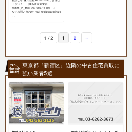
相談なら 株式会社TechVoiceに お任せ
下さい！！ 担当者直通電話
phone_in_talk 090-9807-6410 メー
ルでお問い合わせ mail realestate@tec
...
1 / 2
1
2
»
東京都『新宿区』近隣の中古住宅買取に
強い業者5選