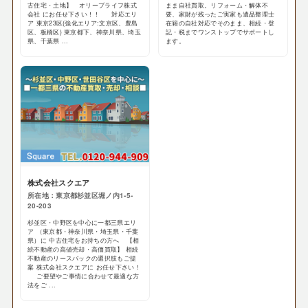
古住宅・土地】 オリーブライフ株式
まま自社買取。リフォーム・解体不
会社 にお任せ下さい！！ 対応エリ
要、家財が残ったご実家も遺品整理士
ア 東京23区(強化エリア:文京区、豊島
在籍の自社対応でそのまま、相続・登
区、板橋区) 東京都下、神奈川県、埼玉
記・税までワンストップでサポートし
県、千葉県 ...
ます。
株式会社スクエア
所在地：東京都杉並区堀ノ内1-5-
20-203
杉並区・中野区を中心に一都三県エリ
ア （東京都・神奈川県・埼玉県・千葉
県）に 中古住宅をお持ちの方へ 【相
続不動産の高値売却・高価買取】 相続
不動産のリースバックの選択肢もご提
案 株式会社スクエアに お任せ下さい！
ご要望やご事情に合わせて最適な方
法をご ...