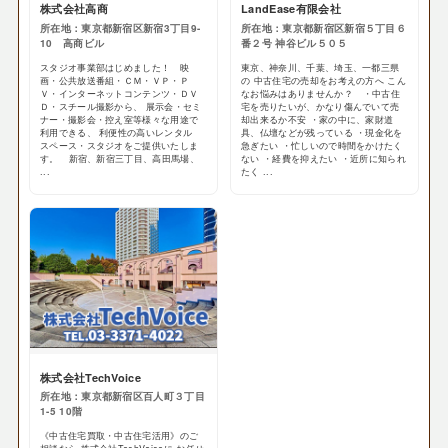
株式会社高商
LandEase有限会社
所在地：東京都新宿区新宿3丁目9-
所在地：東京都新宿区新宿５丁目６
10 高商ビル
番２号 神谷ビル５０５
スタジオ事業部はじめました！ 映
東京、神奈川、千葉、埼玉、一都三県
画・公共放送番組・ＣＭ・ＶＰ・Ｐ
の 中古住宅の売却をお考えの方へ こん
Ｖ・インターネットコンテンツ・ＤＶ
なお悩みはありませんか？ ・中古住
Ｄ・スチール撮影から、 展示会・セミ
宅を売りたいが、かなり傷んでいて売
ナー・撮影会・控え室等様々な用途で
却出来るか不安 ・家の中に、家財道
利用できる、 利便性の高いレンタル
具、仏壇などが残っている ・現金化を
スペース・スタジオをご提供いたしま
急ぎたい ・忙しいので時間をかけたく
す。 新宿、新宿三丁目、高田馬場、
ない ・経費を抑えたい ・近所に知られ
...
たく ...
株式会社TechVoice
所在地：東京都新宿区百人町３丁目
1-5 10階
《中古住宅買取・中古住宅活用》のご