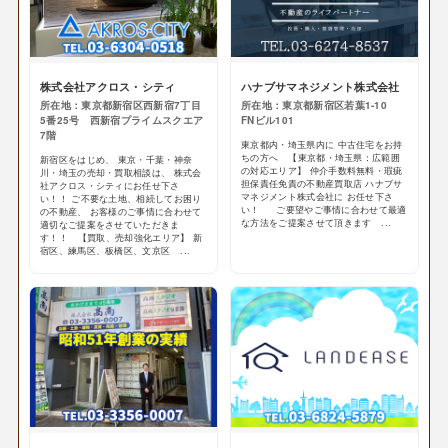
株式会社アクロス・シティ
ハナブサマネジメント株式会社
所在地：東京都新宿区西新宿7丁目
所在地：東京都新宿区若葉1-10
5番25号 西新宿プライムスクエア
FNビル101
7階
東京都内・埼玉県内に 中古住宅をお持
ちの方へ 【東京都・埼玉県：広範囲
新宿区をはじめ、 東京・千葉・神奈
の対応エリア】 仲介手数料無料・瑕疵
川・埼玉の売却・買取相談は、 株式会
担保責任免責の不動産買取店 ハナブサ
社アクロス・シティにお任せ下さ
マネジメント株式会社に お任せ下さ
い！！ ご不要な土地、相続してお困り
い！ ご要望やご事情に合わせて最適
の不動産、 お客様のご事情に合わせて
な方法をご提案させて頂きます ...
適切なご提案をさせていただきま
す！！ 【買取、売却強化エリア】 新
宿区、練馬区、板橋区、文京区 ...