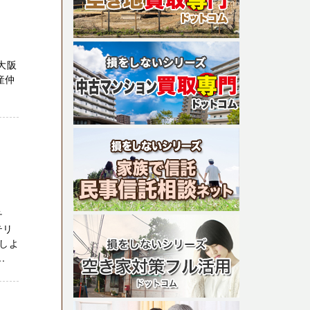
大阪
産仲
チ
テリ
しよ
.