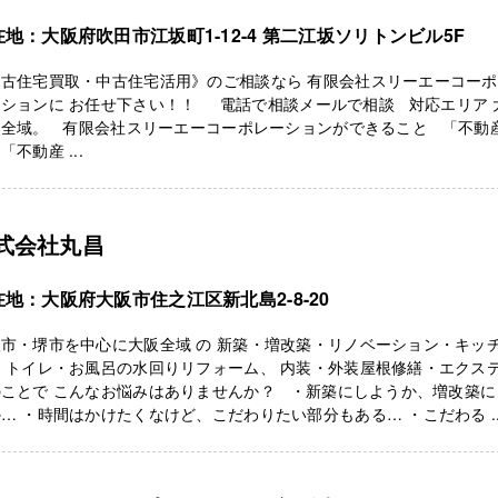
在地：大阪府吹田市江坂町1-12-4 第二江坂ソリトンビル5F
中古住宅買取・中古住宅活用》のご相談なら 有限会社スリーエーコーポ
ーションに お任せ下さい！！ 電話で相談メールで相談 対応エリア 
内全域。 有限会社スリーエーコーポレーションができること 「不動
「不動産 ...
式会社丸昌
在地：大阪府大阪市住之江区新北島2-8-20
市・堺市を中心に大阪全域 の 新築・増改築・リノベーション・キッ
 トイレ・お風呂の水回りリフォーム、 内装・外装屋根修繕・エクス
のことで こんなお悩みはありませんか？ ・新築にしようか、増改築に
… ・時間はかけたくなけど、こだわりたい部分もある… ・こだわる ..