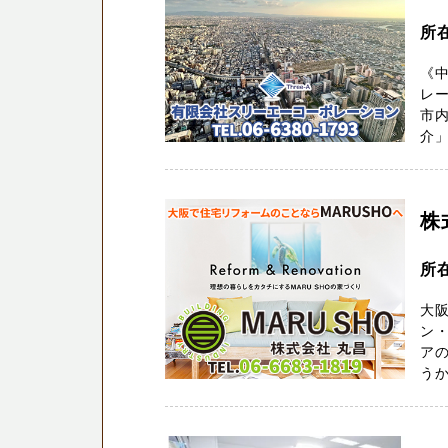
所
《
レ
市
介」
株
所
大阪
ン・
ア
うか