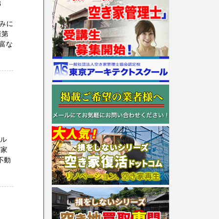
3
悩みに
様第
富な
ラル
実家
不動