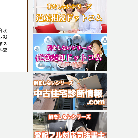
府吹
ン残
業ス
料査