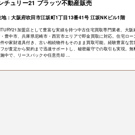
ンチュリー21 プラッツ不動産販売
在地：大阪府吹田市江坂町1丁目13番41号 江坂NKビル1階
NTURY21加盟店として豊富な実績を持つ中古住宅買取専門業者。大阪
市・豊中市、兵庫県尼崎市・西宮市エリアで即金買取に対応。住宅ロー
物件や家財道具付き、古い相続物件もそのまま買取可能。経験豊富な営
ッフが査定から契約まで迅速サポートし、秘密厳守での取引も実現。無
施中で、リースバックや任意売却 ...