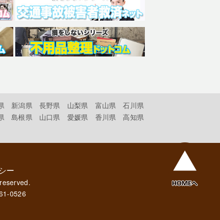
県
新潟県
長野県
山梨県
富山県
石川県
県
島根県
山口県
愛媛県
香川県
高知県
シー
 reserved.
61-0526