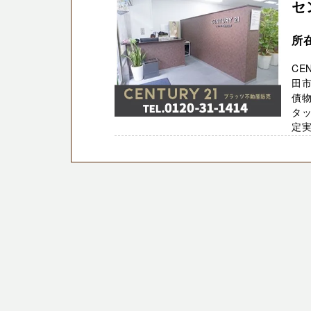
セ
所
CE
田
債
タ
定実