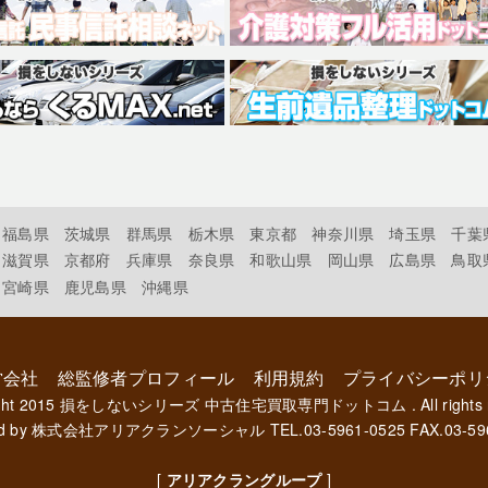
福島県
茨城県
群馬県
栃木県
東京都
神奈川県
埼玉県
千葉
滋賀県
京都府
兵庫県
奈良県
和歌山県
岡山県
広島県
鳥取
宮崎県
鹿児島県
沖縄県
営会社
総監修者プロフィール
利用規約
プライバシーポリ
ght 2015
損をしないシリーズ 中古住宅買取専門ドットコム
. All rights
d by
株式会社アリアクランソーシャル
TEL.03-5961-0525 FAX.03-59
[
アリアクラングループ
]