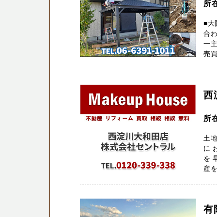
所
■大
合
一主
売買
西
所
土
に 
を 
産を
有