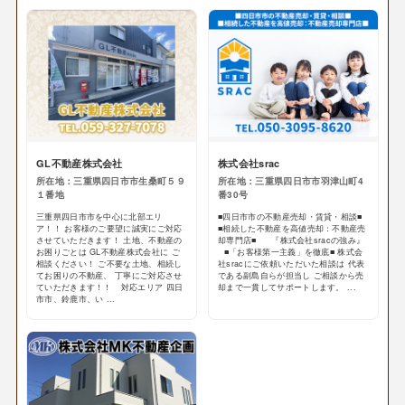
GL不動産株式会社
株式会社srac
所在地：三重県四日市市生桑町５９
所在地：三重県四日市市羽津山町4
１番地
番30号
三重県四日市市を中心に北部エリ
■四日市市の不動産売却・賃貸・相談■
ア！！ お客様のご要望に誠実にご対応
■相続した不動産を高値売却：不動産売
させていただきます！ 土地、不動産の
却専門店■ 『株式会社sracの強み』
お困りごとは GL不動産株式会社に ご
■「お客様第一主義」を徹底■ 株式会
相談ください！ ご不要な土地、相続し
社sracにご依頼いただいた相談は 代表
てお困りの不動産、 丁寧にご対応させ
である副島自らが担当し ご相談から売
ていただきます！！ 対応エリア 四日
却まで一貫してサポートします。 ...
市市、鈴鹿市、い ...