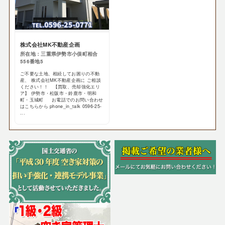
株式会社MK不動産企画
所在地：三重県伊勢市小俣町相合
556番地5
ご不要な土地、相続してお困りの不動
産、 株式会社MK不動産企画に ご相談
ください！！ 【買取、売却強化エリ
ア】 伊勢市・松阪市・鈴鹿市・明和
町・玉城町 お電話でのお問い合わせ
はこちらから phone_in_talk 0596-25-
...