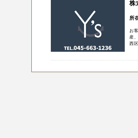
株
所
お客
産、
西区