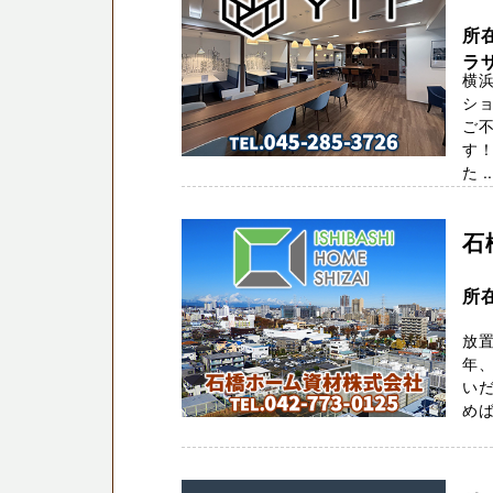
所
ラ
横浜
ショ
ご不
す！
た ..
石
所
放置
年
い
めば