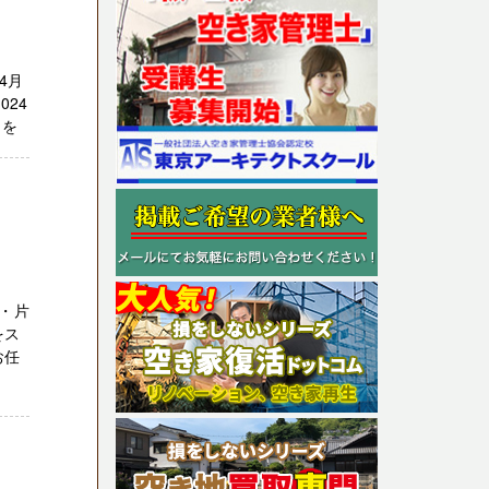
4月
24
きを
・片
をス
お任