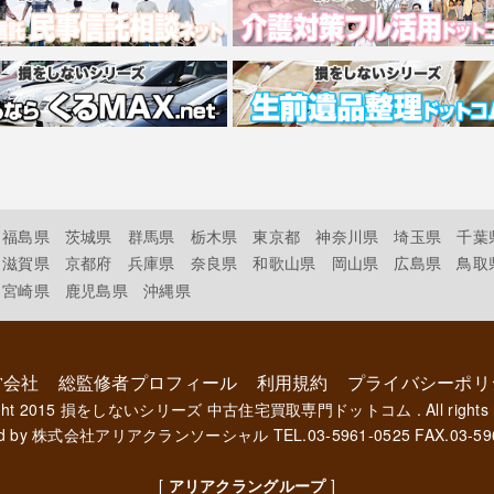
福島県
茨城県
群馬県
栃木県
東京都
神奈川県
埼玉県
千葉
滋賀県
京都府
兵庫県
奈良県
和歌山県
岡山県
広島県
鳥取
宮崎県
鹿児島県
沖縄県
営会社
総監修者プロフィール
利用規約
プライバシーポリ
ght 2015
損をしないシリーズ 中古住宅買取専門ドットコム
. All rights
d by
株式会社アリアクランソーシャル
TEL.03-5961-0525 FAX.03-59
[
アリアクラングループ
]