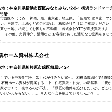
在地：神奈川県横浜市西区みなとみらい2-2-1 横浜ランドマー
ザ5階
市西区をはじめ、 神奈川県、東京都、埼玉県、千葉県で 空き家、マ
ン、戸建て、土地などのご相談は、 株式会社YTTに ご相談ください
要な土地、相続してお困りの不動産、 株式会社YTTが直接買取りま
！ その他、売買仲介、活用など お客様にあった適切なご提案をさせ
.
橋ホーム資材株式会社
在地：神奈川県相模原市緑区相原5-12-1
している中古住宅を、次世代が住みたい家へ。 相模原市緑区で創業5
、 石橋ホーム資材が提案する「中古住宅買取・仲介」の新基準 「親か
だ家が古くて、売れるのか不安」 「緑区の物件を処分したいが、どこ
いいかわからない」…… そんな不安を抱えていませんか？ ...