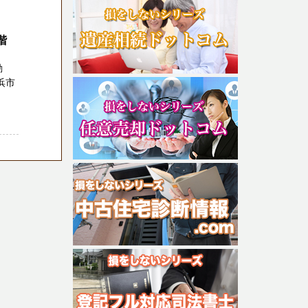
階
動
浜市