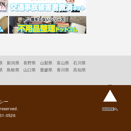
県
新潟県
長野県
山梨県
富山県
石川県
県
島根県
山口県
愛媛県
香川県
高知県
シー
 reserved.
61-0526