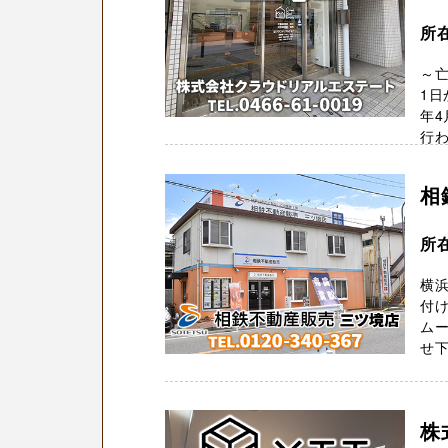
所在
～亡
1日
年4
行わ
相
所
横
付け
ムー
せ下
株