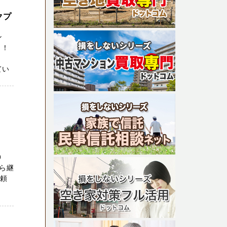
クプ
ン
！！
てい
0
ら継
に頼