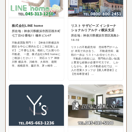
株式会社LINE home
リスト サザビーズ インターナ
ショナルリアルティ横浜支店
所在地：神奈川県横浜市西区桜木町
七丁目42番地11 橋本ビル4F
所在地：神奈川県横浜市西区高島2-
14-10
不動産買取専門！！ 【神奈川県横浜市
西区を中心に県内を広くご対応致しま
リストの不動産売却 売却専門チーム
す】 ご不要な土地、相続してお困りの
が 本気で向き合う。 不動産売却、最
不動産、 一度、株式会社LINE homeに
初の一歩は リストへお任せください。
ご相談ください！！ 対応エリア 神奈
不動産の売却には、専門性の高い知識
川県 横浜市、川崎市、大和市、座間
と豊富な経験が必要不可欠です。 しか
市、相模原市、藤沢市、茅ヶ崎市 ...
しながら、多くの不動産会社では、一
人の営業スタッフが【購入希望者】と
【売却希望者】 ...