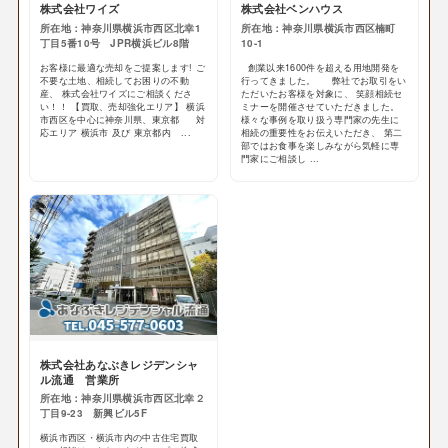
株式会社ワイズ
株式会社ベンハウス
所在地：神奈川県横浜市西区北幸1
所在地：神奈川県横浜市西区楠町
丁目5番10号 JPR横浜ビル8階
10-1
お客様に最適な売却をご提案します! ご
創業以来1600件を超える用地開発を
不要な土地、相続してお困りの不動
行ってきました。 弊社でお取引をい
産、 株式会社ワイズにご相談くださ
ただいたお客様を対象に、 笑顔相続セ
い！！ 【買取、売却強化エリア】 横浜
ミナーを開催させていただきました。
市西区を中心に神奈川県、東京都 対
様々な事例を取り扱う専門家の先生に
応エリア 横浜市 及び 東京都内 ...
相続の重要性をお伝えいただき、 第二
部ではお食事を楽しみながら気軽に専
門家にご相談し ...
株式会社あなぶきレジデンシャ
ル流通 営業所
所在地：神奈川県横浜市西区北幸２
丁目9-23 新興ビル5F
横浜市西区・横浜市内の中古住宅買取