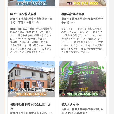
Next Place株式会社
有限会社栗木商事
所在地：神奈川県横浜市旭区鶴ヶ峰
所在地：神奈川県横浜市港南区港南
本町１丁目１９番２１号
中央通1-13
Next Place株式会社は 神奈川県横浜市
マンション・一戸建ての売却をお考え
にある戸建などの買取を行っておりま
の方へ こんなお悩みはありませんか？
す。 大切な物件を有効活用できるよう
・現金化を急ぎたい・・ ・忙しいの
に、 Next Placeが一緒に考えます。
で時間をかけたくない（内覧の対応な
売却仲介と買取のプロ目線で物件の
ど）・・ ・経費を抑えたい・・ ・近所
「良い部分」も「悪い部分」も、 包み
に知られたくない・・ ☟ それなら買取
隠さずにお伝えいたします。 お客様に
がおすすめです！ 底地・借地権の売買
とって、ベストな提案をいた ...
も経験豊富です。 訳あ ...
相鉄不動産販売株式会社三ツ境
横浜スタイル
店
所在地：神奈川県横浜市中区本町4-
所在地：神奈川県横浜市瀬谷区三ツ
43 A-PLACE馬車道 4F