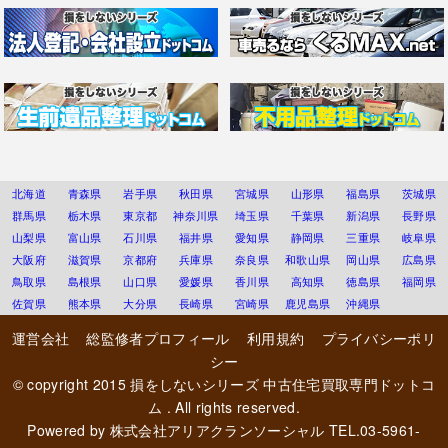
北海道
青森県
岩手県
秋田県
宮城県
山形県
福島県
茨城県
群馬県
栃木県
東京都
神奈川県
埼玉県
千葉県
新潟県
長野県
山梨県
富山県
石川県
福井県
愛知県
静岡県
三重県
岐阜県
大阪府
滋賀県
京都府
兵庫県
奈良県
和歌山県
岡山県
広島県
鳥取県
島根県
山口県
愛媛県
香川県
高知県
徳島県
福岡県
佐賀県
熊本県
大分県
長崎県
宮崎県
鹿児島県
沖縄県
運営会社
総監修者プロフィール
利用規約
プライバシーポリ
シー
© copyright 2015
損をしないシリーズ 中古住宅買取専門ドットコ
ム
. All rights reserved.
Powered by
株式会社アリアクランソーシャル
TEL.03-5961-