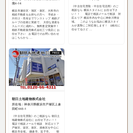
境4-14
《中古住宅買取・中古住宅活用》のご
相談なら 横浜スタイルに お任せ下さ
横浜市瀬谷区・旭区・泉区、大和市の
い！！ 電話で相談メールで相談 対
相続不動産をお持ちの方へ 手続き・
応エリア 横浜市内を中心に神奈川県全
片付け・売却までワンストップ 相鉄グ
域。 このようなお悩みに横浜スタイ
ループの信頼と実績で、 大切な資産を
ルが真摯にご対応致します！ □他社に
スムーズに成約へ。無料査定実施中！
任せてるけど ...
相鉄不動産販売株式会社三ツ境店に お
任せ下さい お電話でのお問い合わせ
はこちらから ...
朝日土地建物株式会社
所在地：神奈川県横浜市戸塚区上倉
田町445-1
《中古住宅買取》のご相談なら 朝日土
地建物株式会社に お任せ下さい！！
電話で相談メールで相談 対応エリア
戸塚区、栄区、泉区、港南区を中心に
横浜市全域。 鎌倉市、逗子市。 朝