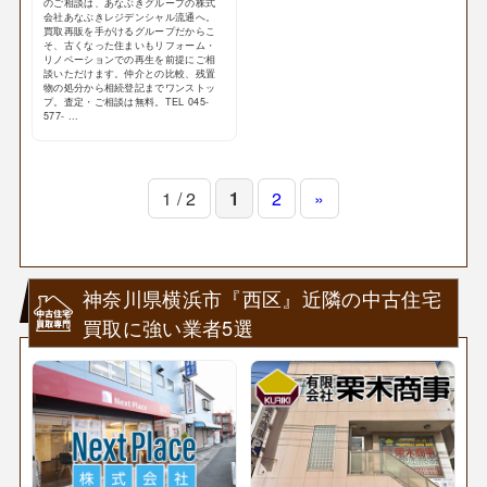
のご相談は、あなぶきグループの株式
会社あなぶきレジデンシャル流通へ。
買取再販を手がけるグループだからこ
そ、古くなった住まいもリフォーム・
リノベーションでの再生を前提にご相
談いただけます。仲介との比較、残置
物の処分から相続登記までワンストッ
プ。査定・ご相談は無料。TEL 045-
577- ...
1 / 2
1
2
»
神奈川県横浜市『西区』近隣の中古住宅
買取に強い業者5選