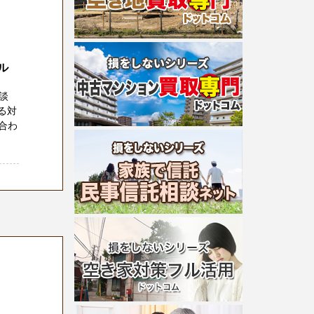
ル
談
る対
合わ