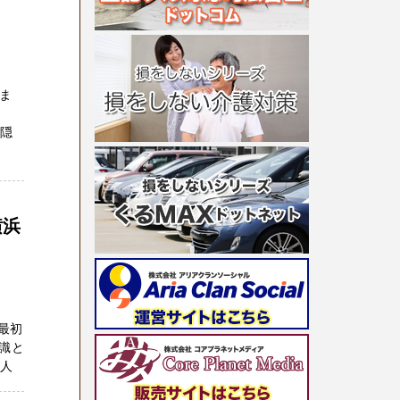
りま
。
み隠
横浜
最初
識と
一人