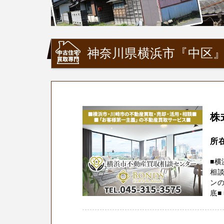
神奈川県横浜市『中区
株
所
■
相談
ン
底■