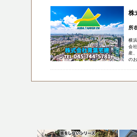
株
所
横浜
会
産
のお