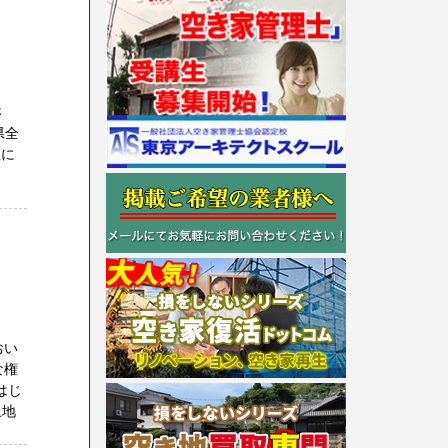
さ
県全
社に
おい
な権
はじ
土地