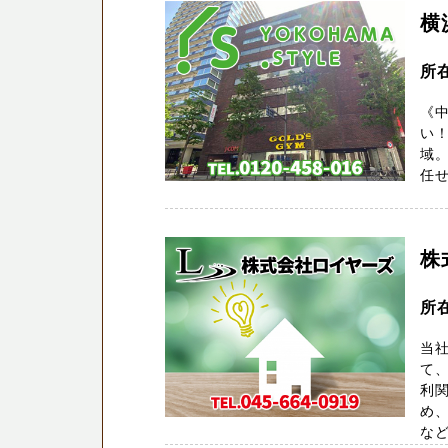
横
所在
《中
い
域
任せ
株
所
当社
て、
利
め、
などの