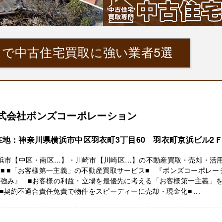
』で中古住宅買取に強い業者5選
式会社ボンズコーポレーション
在地：神奈川県横浜市中区羽衣町3丁目60 羽衣町京浜ビル2
横浜市【中区・南区…】・川崎市【川崎区…】の不動産買取・売却・活
■ ■「お客様第一主義」の不動産買取サービス■ 『ボンズコーポレー
の強み』 ■お客様の利益・立場を最優先に考える「お客様第一主義」
 ■契約不適合責任免責で物件をスピーディーに売却・現金化■ ...