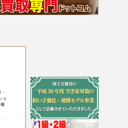
Ｆ
用・
ショ
を徹