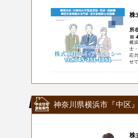
株
所
Ⅲ
横
士・
応
せて
神奈川県横浜市『中区
株