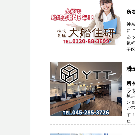
所
神
に 
あ
気
子区・
株
所
ラ
横浜
ショ
ご不
す！
た ..