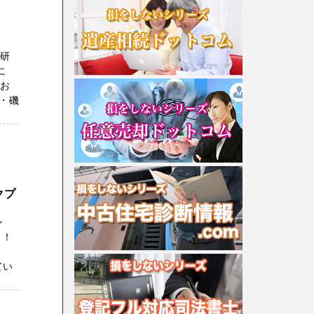
住研
に
用お
・磯
クプ
ン
！！
てい