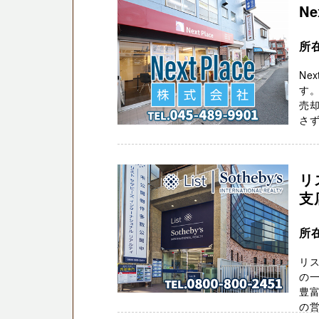
Ne
所
Ne
す。
売
さず
リ
支
所在
リ
の
豊
の営