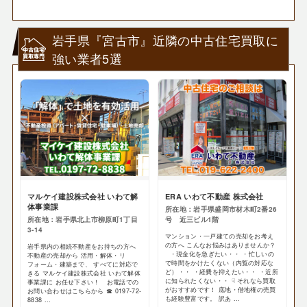
岩手県『宮古市』近隣の中古住宅買取に
強い業者5選
マルケイ建設株式会社 いわて解
ERA いわて不動産 株式会社
体事業課
所在地：岩手県盛岡市材木町2番26
所在地：岩手県北上市柳原町1丁目
号 近三ビル1階
3-14
マンション・一戸建ての売却をお考え
の方へ こんなお悩みはありませんか？
岩手県内の相続不動産をお持ちの方へ
・現金化を急ぎたい・・ ・忙しいの
不動産の売却から 活用・解体・リ
で時間をかけたくない（内覧の対応な
フォーム・建築まで、 すべてに対応で
ど）・・ ・経費を抑えたい・・ ・近所
きる マルケイ建設株式会社 いわて解体
に知られたくない・・ ☟ それなら買取
事業課に お任せ下さい！ お電話での
がおすすめです！ 底地・借地権の売買
お問い合わせはこちらから ☎ 0197-72-
も経験豊富です。 訳あ ...
8838 ...