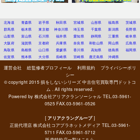
北海道
青森県
岩手県
秋田県
宮城県
山形県
福島県
茨城県
群馬県
栃木県
東京都
神奈川県
埼玉県
千葉県
新潟県
長野県
山梨県
富山県
石川県
福井県
愛知県
静岡県
三重県
岐阜県
大阪府
滋賀県
京都府
兵庫県
奈良県
和歌山県
岡山県
広島県
鳥取県
島根県
山口県
愛媛県
香川県
高知県
徳島県
福岡県
佐賀県
熊本県
大分県
長崎県
宮崎県
鹿児島県
沖縄県
運営会社
総監修者プロフィール
利用規約
プライバシーポリ
シー
© copyright 2015
損をしないシリーズ 中古住宅買取専門ドットコ
ム
. All rights reserved.
Powered by
株式会社アリアクランソーシャル
TEL.03-5961-
0525 FAX.03-5961-0526
[
アリアクラングループ
]
正規代理店
株式会社コアプラネットメディア
TEL.03-5961-
5711 FAX.03-5961-5712
販売特約店一覧はこちら