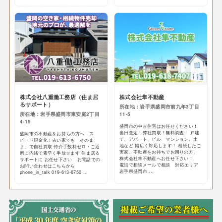
株式会社八重働工務店（住ま居
株式会社隼不動産
るサポート）
所在地：岩手県盛岡市前九年3丁目
所在地：岩手県盛岡市東安庭2丁目
11-5
4-15
盛岡市の中古住宅はお任せください！
当日査定！弊社買取！無料調査！ 戸建
盛岡市の不動産をお持ちの方へ ス
て、アパート、ビル、マンション、土
ピード現金化！古い家でも「そのま
地など 幅広く対応します！ 相続したご
ま」で自社買取 仲介手数料ゼロ・ご近
実家、不動産をお持ちでお困りの方、
所に内緒で素早く手放せます 住ま居る
株式会社隼不動産へお任せ下さい！
サポートに お任せ下さい お電話での
電話で相談メールで相談 対応エリア
お問い合わせはこちらから
岩手県盛岡市 ...
phone_in_talk 019-613-6750 ...