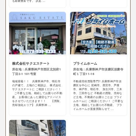
も経験豊富です。 訳あ ...
株式会社サクエステート
プライムホーム
所在地：兵庫県神戸市西区北別府1
所在地：兵庫県神戸市須磨区須磨寺
丁目2-1 101号室
町１丁目11-16
地域密着！！ 兵庫県神戸市、明石市
不動産売却買取専門!! 兵庫県神戸市須
の戸建て、土地のご相談は、 株式会社
磨区を中心に 尼崎市、西宮市、芦屋
サクエステートに ご相談ください！！
市、神戸市、明石市、 加古川市、三木
ご不要な土地、相続してお困りの不動
市、三田市など 不動産の買取、売却な
産、 お客様にあった適切なアドバイス
ど土地、不動産のお困りごとは プライ
をさせていただきます！！ 【買取、
ムホームに ご相談ください！ ご不要な
売却強化エリア】 兵庫県神 ...
土地、相続してお困りの不動産、 プラ
イムホームが直接買取らせて ...