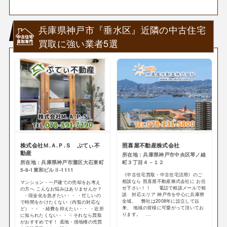
兵庫県神戸市『垂水区』近隣の中古住宅
買取に強い業者5選
株式会社Ｍ.Ａ.Ｐ.Ｓ ぷてぃ不
照喜屋不動産株式会社
動産
所在地：兵庫県神戸市中央区琴ノ緒
所在地：兵庫県神戸市灘区大石東町
町３丁目４－１２
5-8-1東和ビルⅡ-1111
《中古住宅買取・中古住宅活用》のご
相談なら 照喜屋不動産株式会社に お任
マンション・一戸建ての売却をお考え
せ下さい！！ 電話で相談メールで相
の方へ こんなお悩みはありませんか？
談 対応エリア 神戸市を中心に兵庫県
・現金化を急ぎたい・・ ・忙しいの
全域。 弊社は2008年に設立して以
で時間をかけたくない（内覧の対応な
来、 地域の皆様に可愛がって頂いてお
ど）・・ ・経費を抑えたい・・ ・近所
ります。 ...
に知られたくない・・ ☟ それなら買取
がおすすめです！ 底地・借地権の売買