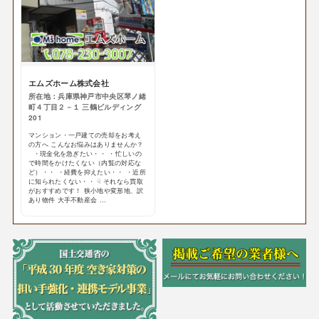
エムズホーム株式会社
所在地：兵庫県神戸市中央区琴ノ緒
町４丁目２－１ 三鶴ビルディング
201
マンション・一戸建ての売却をお考え
の方へ こんなお悩みはありませんか？
・現金化を急ぎたい・・ ・忙しいの
で時間をかけたくない（内覧の対応な
ど）・・ ・経費を抑えたい・・ ・近所
に知られたくない・・ ☟ それなら買取
がおすすめです！ 狭小地や変形地、訳
あり物件 大手不動産会 ...