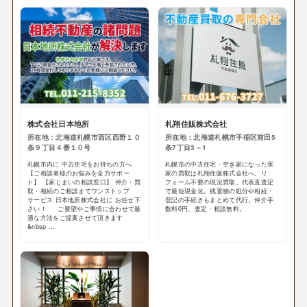
株式会社日本地所
札翔住販株式会社
所在地：北海道札幌市西区西野１０
所在地：北海道札幌市手稲区前田5
条９丁目４番１０号
条7丁目3－1
札幌市内に 中古住宅をお持ちの方へ
札幌市の中古住宅・空き家になった実
【ご相談者様のお悩みを全力サポー
家の買取は札翔住販株式会社へ。リ
ト】 【家じまいの相談窓口】 仲介・買
フォーム不要の現況買取、代表直査定
取・相続のご相談までワンストップ
で最短現金化。残置物の処分や相続・
サービス 日本地所株式会社に お任せ下
登記の手続きもまとめて代行。仲介手
さい！ ご要望やご事情に合わせて最
数料0円、査定・相談無料。
適な方法をご提案させて頂きます
&nbsp ...