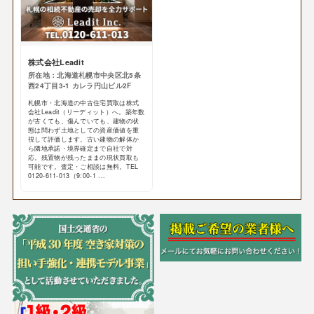
株式会社Leadit
所在地：北海道札幌市中央区北5条
西24丁目3-1 カレラ円山ビル2F
札幌市・北海道の中古住宅買取は株式
会社Leadit（リーディット）へ。築年数
が古くても、傷んでいても、建物の状
態は問わず土地としての資産価値を重
視して評価します。古い建物の解体か
ら隣地承諾・境界確定まで自社で対
応。残置物が残ったままの現状買取も
可能です。査定・ご相談は無料。TEL
0120-611-013（9:00-1 ...