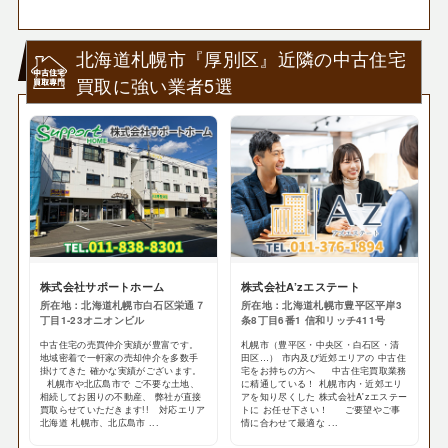
北海道札幌市『厚別区』近隣の中古住宅
買取に強い業者5選
株式会社サポートホーム
株式会社A’zエステート
所在地：北海道札幌市白石区栄通７
所在地：北海道札幌市豊平区平岸3
丁目1-23オニオンビル
条8丁目6番1 信和リッチ411号
中古住宅の売買仲介実績が豊富です。
札幌市（豊平区・中央区・白石区・清
地域密着で一軒家の売却仲介を多数手
田区…） 市内及び近郊エリアの 中古住
掛けてきた 確かな実績がございます。
宅をお持ちの方へ 中古住宅買取業務
札幌市や北広島市で ご不要な土地、
に精通している！ 札幌市内・近郊エリ
相続してお困りの不動産、 弊社が直接
アを知り尽くした 株式会社A'zエステー
買取らせていただきます!! 対応エリア
トに お任せ下さい！ ご要望やご事
北海道 札幌市、北広島市 ...
情に合わせて最適な ...