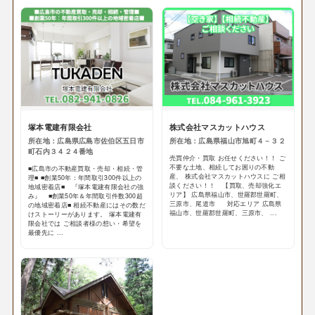
塚本電建有限会社
株式会社マスカットハウス
所在地：広島県広島市佐伯区五日市
所在地：広島県福山市旭町４－３２
町石内３４２４番地
売買仲介・買取 お任せください！！ ご
不要な土地、相続してお困りの不動
■広島市の不動産買取・売却・相続・管
産、 株式会社マスカットハウスに ご相
理■ ■創業50年：年間取引300件以上の
談ください！！ 【買取、売却強化エ
地域密着店■ 『塚本電建有限会社の強
リア】 広島県福山市、世羅郡世羅町、
み』 ■創業50年＆年間取引件数300超
三原市、尾道市 対応エリア 広島県
の地域密着店■ 相続不動産にはその数だ
福山市、世羅郡世羅町、三原市、 ...
けストーリーがあります。 塚本電建有
限会社では ご相談者様の想い・希望を
最優先に ...