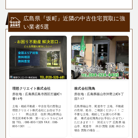
広島県『坂町』近隣の中古住宅買取に強
い業者5選
理想クリエイト株式会社
株式会社飛鳥
所在地：広島県広島市西区打越町1
所在地：広島県福山市沖野上町6丁
番14号
目7-17
土地・相続不動産・中古住宅の買取は
広島県福山市、尾道市で 土地、不動産
理想クリエイト株式会社にお任せ下さ
の売却、処分、ご相談ください！！ ご
い！！ 岡山支店 住所:岡山県岡山
不要な土地、相続してお困りの不動
市北区本町6-36 第一セントラルビル4
産、 株式会社飛鳥がお手伝いさせてい
階 TEL：086-800-1329 FAX：086-
ただきます！！ 対応エリア 広島県 福
800-1301 ...
山市、尾道市 仲介/買取 比較 仲介の
場合 買取の場合 ...