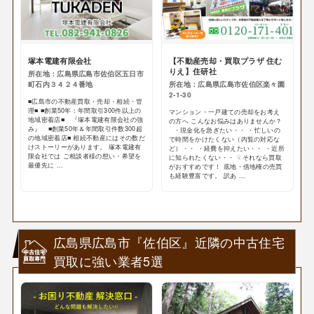
塚本電建有限会社
【不動産売却・買取プラザ 住む
りえ】住研社
所在地：広島県広島市佐伯区五日市
町石内３４２４番地
所在地：広島県広島市佐伯区楽々園
2-1-30
■広島市の不動産買取・売却・相続・管
理■ ■創業50年：年間取引300件以上の
マンション・一戸建ての売却をお考え
地域密着店■ 『塚本電建有限会社の強
の方へ こんなお悩みはありませんか？
み』 ■創業50年＆年間取引件数300超
・現金化を急ぎたい・・ ・忙しいの
の地域密着店■ 相続不動産にはその数だ
で時間をかけたくない（内覧の対応な
けストーリーがあります。 塚本電建有
ど）・・ ・経費を抑えたい・・ ・近所
限会社では ご相談者様の想い・希望を
に知られたくない・・ ☟ それなら買取
最優先に ...
がおすすめです！ 底地・借地権の売買
も経験豊富です。 訳あ ...
広島県広島市『佐伯区』近隣の中古住宅
買取に強い業者5選