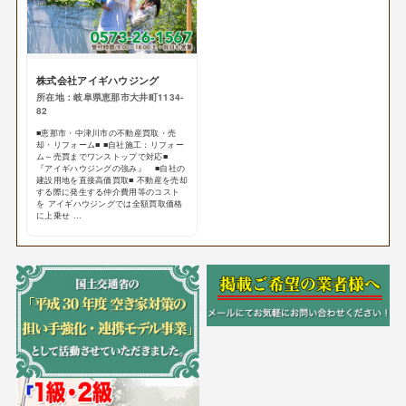
株式会社アイギハウジング
所在地：岐阜県恵那市大井町1134-
82
■恵那市・中津川市の不動産買取・売
却・リフォーム■ ■自社施工：リフォー
ム～売買までワンストップで対応■
『アイギハウジングの強み』 ■自社の
建設用地を直接高価買取■ 不動産を売却
する際に発生する仲介費用等のコスト
を アイギハウジングでは全額買取価格
に上乗せ ...