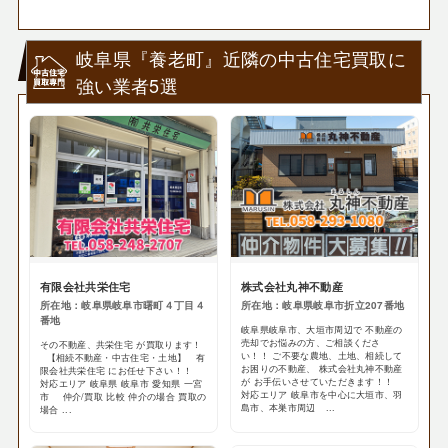
岐阜県『養老町』近隣の中古住宅買取に
強い業者5選
有限会社共栄住宅
株式会社丸神不動産
所在地：岐阜県岐阜市曙町４丁目４
所在地：岐阜県岐阜市折立207番地
番地
岐阜県岐阜市、大垣市周辺で 不動産の
売却でお悩みの方、ご相談くださ
その不動産、共栄住宅 が買取ります！
い！！ ご不要な農地、土地、相続して
【相続不動産・中古住宅・土地】 有
お困りの不動産、 株式会社丸神不動産
限会社共栄住宅 にお任せ下さい！！
が お手伝いさせていただきます！！
対応エリア 岐阜県 岐阜市 愛知県 一宮
対応エリア 岐阜市を中心に大垣市、羽
市 仲介/買取 比較 仲介の場合 買取の
島市、本巣市周辺 ...
場合 ...