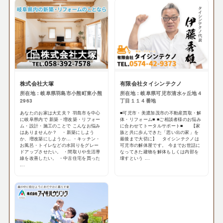
株式会社大塚
有限会社タイシンテクノ
所在地：岐阜県羽島市小熊町東小熊
所在地：岐阜県可児市清水ヶ丘地４
2963
丁目１１４番地
あなたのお家は大丈夫？ 羽島市を中心
■可児市・美濃加茂市の不動産買取・解
に岐阜県内で 新築・増改築・リフォー
体・リフォーム■ ■ご相談者様のお悩み
ム・設計・施工のことで こんなお悩み
に合わせてトータルサポート■ 【家
はありませんか？ ・新築にしよう
族と共に歩んできた「思い出の家」を
か、増改築にしようか… ・キッチン・
最後まで大切に】 タイシンテクノは
お風呂・トイレなどの水回りをグレー
可児市の解体屋です。 今までお世話に
ドアップさせたい。 ・間取りや生活導
なってきた建物を解体もしくは内部を
線を改善したい。 ・中古住宅を買った
壊すという ...
...