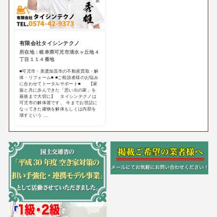
有限会社タイシンテクノ
所在地：岐阜県可児市清水ヶ丘地４
丁目１１４番地
■可児市・美濃加茂市の不動産買取・解
体・リフォーム■ ■ご相談者様のお悩み
に合わせてトータルサポート■ 【家
族と共に歩んできた「思い出の家」を
最後まで大切に】 タイシンテクノは
可児市の解体屋です。 今までお世話に
なってきた建物を解体もしくは内部を
壊すという ...