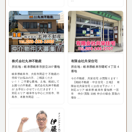
...
株式会社丸神不動産
有限会社共栄住宅
所在地：岐阜県岐阜市折立207番地
所在地：岐阜県岐阜市曙町４丁目４
番地
岐阜県岐阜市、大垣市周辺で 不動産の
売却でお悩みの方、ご相談くださ
その不動産、共栄住宅 が買取ります！
い！！ ご不要な農地、土地、相続して
【相続不動産・中古住宅・土地】 有
お困りの不動産、 株式会社丸神不動産
限会社共栄住宅 にお任せ下さい！！
が お手伝いさせていただきます！！
対応エリア 岐阜県 岐阜市 愛知県 一宮
対応エリア 岐阜市を中心に大垣市、羽
市 仲介/買取 比較 仲介の場合 買取の
島市、本巣市周辺 ...
場合 ...