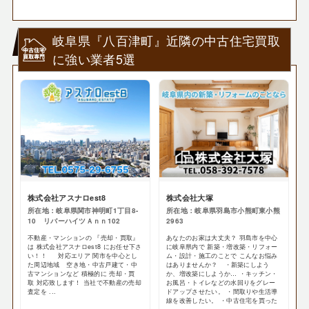
岐阜県『八百津町』近隣の中古住宅買取
に強い業者5選
株式会社アスナロest8
株式会社大塚
所在地：岐阜県関市神明町1丁目8-
所在地：岐阜県羽島市小熊町東小熊
10 リバーハイツＡｎｎ102
2963
不動産・マンションの 『売却・買取』
あなたのお家は大丈夫？ 羽島市を中心
は 株式会社アスナロest8 にお任せ下さ
に岐阜県内で 新築・増改築・リフォー
い！！ 対応エリア 関市を中心とし
ム・設計・施工のことで こんなお悩み
た周辺地域 空き地・中古戸建て・中
はありませんか？ ・新築にしよう
古マンションなど 積極的に 売却・買
か、増改築にしようか… ・キッチン・
取 対応致します！ 当社で不動産の売却
お風呂・トイレなどの水回りをグレー
査定を ...
ドアップさせたい。 ・間取りや生活導
線を改善したい。 ・中古住宅を買った