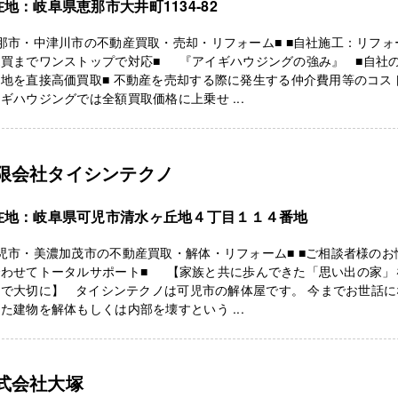
地：岐阜県恵那市大井町1134-82
那市・中津川市の不動産買取・売却・リフォーム■ ■自社施工：リフォ
売買までワンストップで対応■ 『アイギハウジングの強み』 ■自社
地を直接高価買取■ 不動産を売却する際に発生する仲介費用等のコス
ギハウジングでは全額買取価格に上乗せ ...
限会社タイシンテクノ
在地：岐阜県可児市清水ヶ丘地４丁目１１４番地
児市・美濃加茂市の不動産買取・解体・リフォーム■ ■ご相談者様のお
合わせてトータルサポート■ 【家族と共に歩んできた「思い出の家」
まで大切に】 タイシンテクノは可児市の解体屋です。 今までお世話に
た建物を解体もしくは内部を壊すという ...
式会社大塚