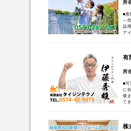
所在
■恵
～
設用
アイ
有
所
■可
に
後
てき
株