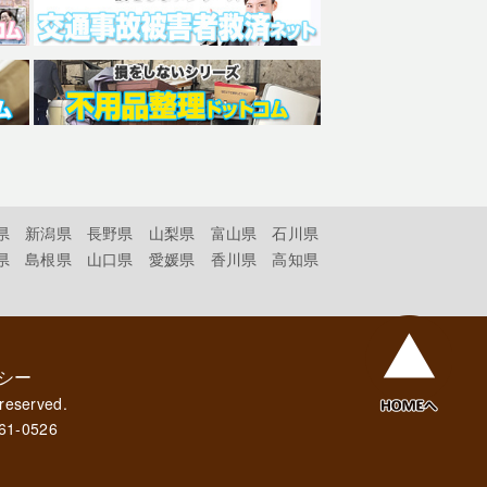
県
新潟県
長野県
山梨県
富山県
石川県
県
島根県
山口県
愛媛県
香川県
高知県
シー
 reserved.
61-0526