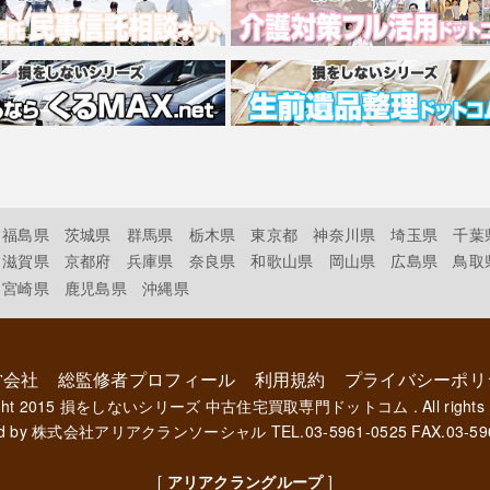
福島県
茨城県
群馬県
栃木県
東京都
神奈川県
埼玉県
千葉
滋賀県
京都府
兵庫県
奈良県
和歌山県
岡山県
広島県
鳥取
宮崎県
鹿児島県
沖縄県
営会社
総監修者プロフィール
利用規約
プライバシーポリ
ght 2015
損をしないシリーズ 中古住宅買取専門ドットコム
. All rights
d by
株式会社アリアクランソーシャル
TEL.03-5961-0525 FAX.03-59
[
アリアクラングループ
]