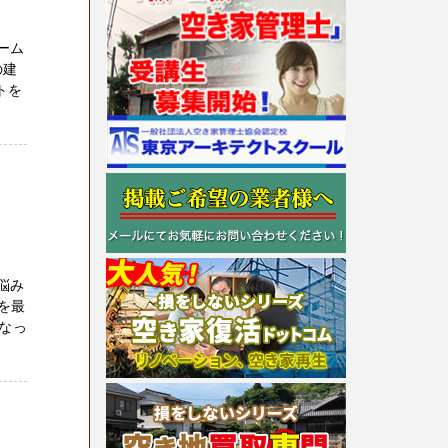
ーム
の建
トを
悩み
を最
なっ