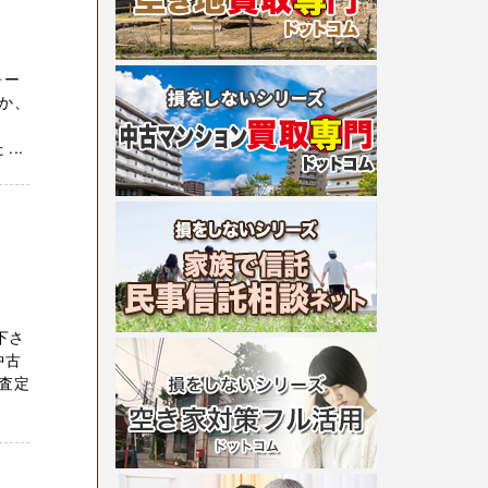
ォー
か、
..
下さ
中古
却査定