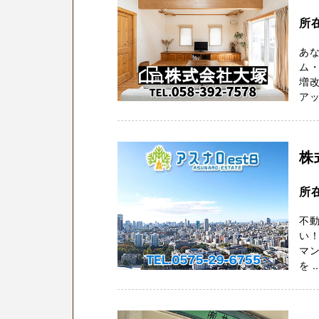
所
あな
ム
増
アッ
株
所
不動
い
マン
を ..