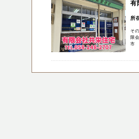
有
所
そ
限会
市 