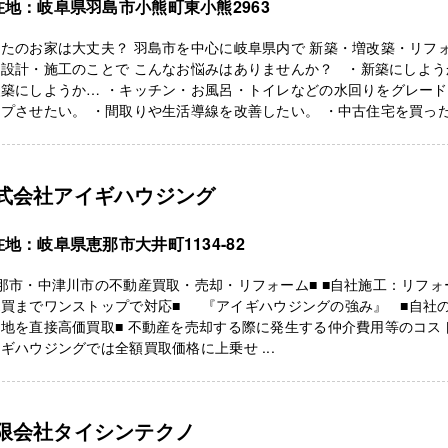
在地：岐阜県羽島市小熊町東小熊2963
たのお家は大丈夫？ 羽島市を中心に岐阜県内で 新築・増改築・リフ
・設計・施工のことで こんなお悩みはありませんか？ ・新築にしよう
改築にしようか… ・キッチン・お風呂・トイレなどの水回りをグレード
プさせたい。 ・間取りや生活導線を改善したい。 ・中古住宅を買った .
式会社アイギハウジング
地：岐阜県恵那市大井町1134-82
那市・中津川市の不動産買取・売却・リフォーム■ ■自社施工：リフォ
売買までワンストップで対応■ 『アイギハウジングの強み』 ■自社
地を直接高価買取■ 不動産を売却する際に発生する仲介費用等のコス
ギハウジングでは全額買取価格に上乗せ ...
限会社タイシンテクノ