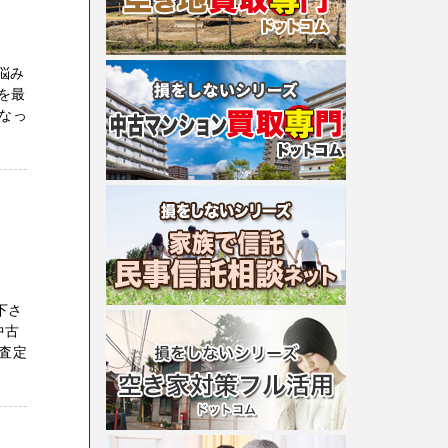
悩み
を最
なっ
下さ
中古
却査定