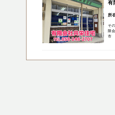
有
所
そ
限会
市 