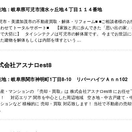
在地：岐阜県可児市清水ヶ丘地４丁目１１４番地
児市・美濃加茂市の不動産買取・解体・リフォーム■ ■ご相談者様のお
合わせてトータルサポート■ 【家族と共に歩んできた「思い出の家」
まで大切に】 タイシンテクノは可児市の解体屋です。 今までお世話に
た建物を解体もしくは内部を壊すという ...
式会社アスナロest8
在地：岐阜県関市神明町1丁目8-10 リバーハイツＡｎｎ102
産・マンションの 『売却・買取』は 株式会社アスナロest8 にお任せ
！！ 対応エリア 関市を中心とした周辺地域 空き地・中古戸建て・
ションなど 積極的に 売却・買取 対応致します！ 当社で不動産の売
.