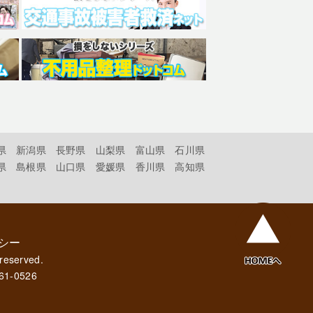
県
新潟県
長野県
山梨県
富山県
石川県
県
島根県
山口県
愛媛県
香川県
高知県
シー
 reserved.
61-0526