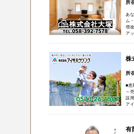
所
あな
ム
増
アッ
株
所在
■恵
～
設用
アイ
有