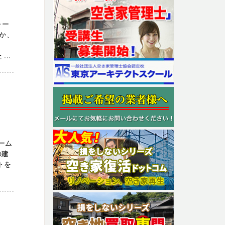
ォー
か、
..
ーム
の建
トを