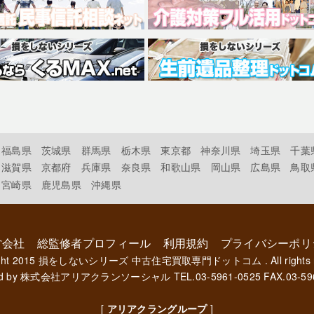
福島県
茨城県
群馬県
栃木県
東京都
神奈川県
埼玉県
千葉
滋賀県
京都府
兵庫県
奈良県
和歌山県
岡山県
広島県
鳥取
宮崎県
鹿児島県
沖縄県
営会社
総監修者プロフィール
利用規約
プライバシーポリ
ght 2015
損をしないシリーズ 中古住宅買取専門ドットコム
. All rights
d by
株式会社アリアクランソーシャル
TEL.03-5961-0525 FAX.03-59
[
アリアクラングループ
]