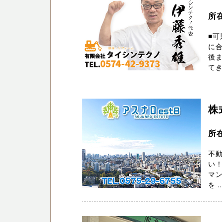
所
■可
に
後
てき
株
所
不動
い
マン
を ..