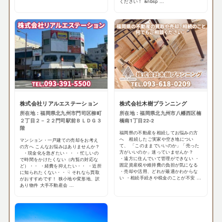
ください！ &nbsp ...
株式会社リアルエステーション
株式会社木樹プランニング
所在地：福岡県北九州市門司区柳町
所在地：福岡県北九州市八幡西区楠
２丁目２－２２門司駅前ＢＬＤＧ３
橋南1丁目22-2
階
福岡県の不動産を相続してお悩みの方
へ 相続したご実家や空き地につい
マンション・一戸建ての売却をお考え
て、 「このままでいいのか」「売った
の方へ こんなお悩みはありませんか？
方がいいのか」迷っていませんか？
・現金化を急ぎたい・・ ・忙しいの
・遠方に住んでいて管理ができない ・
で時間をかけたくない（内覧の対応な
固定資産税や維持費の負担が気になる
ど）・・ ・経費を抑えたい・・ ・近所
・売却や活用、どれが最適かわからな
に知られたくない・・ ☟ それなら買取
い ・相続手続きや税金のことが不安 ...
がおすすめです！ 狭小地や変形地、訳
あり物件 大手不動産会 ...