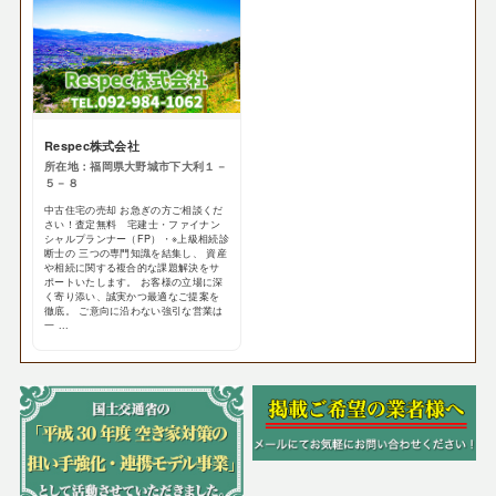
Respec株式会社
所在地：福岡県大野城市下大利１－
５－８
中古住宅の売却 お急ぎの方ご相談くだ
さい！査定無料 宅建士・ファイナン
シャルプランナー（FP）・※上級相続診
断士の 三つの専門知識を結集し、 資産
や相続に関する複合的な課題解決をサ
ポートいたします。 お客様の立場に深
く寄り添い、誠実かつ最適なご提案を
徹底。 ご意向に沿わない強引な営業は
一 ...