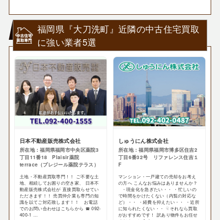
福岡県『大刀洗町』近隣の中古住宅買取
に強い業者5選
日本不動産販売株式会社
しゅうにん株式会社
所在地：福岡県福岡市中央区薬院3
所在地：福岡県福岡市博多区住吉2
丁目11番18 Plaisir薬院
丁目6番32号 リファレンス住吉１
terrace（プレジール薬院テラス）
F
土地・不動産買取専門！！ ご不要な土
マンション・一戸建ての売却をお考え
地、相続してお困りの空き家、 日本不
の方へ こんなお悩みはありませんか？
動産販売株式会社が 直接買取らせてい
・現金化を急ぎたい・・ ・忙しいの
ただきます！！ 売買仲介業も専門の知
で時間をかけたくない（内覧の対応な
識を以てご対応致します！！ お電話
ど）・・ ・経費を抑えたい・・ ・近所
でのお問い合わせはこちらから ☎ 092-
に知られたくない・・ ☟ それなら買取
400-1 ...
がおすすめです！ 訳あり物件もお任せ