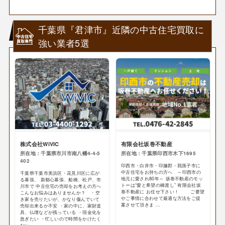
千葉県『君津市』近隣の中古住宅買取に
強い業者5選
株式会社WiVIC
有限会社坂巻不動産
所在地：千葉県市川市南八幡4-4-5
所在地：千葉県印西市木下1695
402
印西市・白井市・印旛郡・我孫子市に
中古住宅をお持ちの方へ ～印西市の
千葉県千葉市美浜区・花見川区に広が
地元に愛され80年～ 坂巻不動産のモッ
る幕張、 新都心幕張、船橋、松戸、市
トーは“愛と希望の橋渡し” 有限会社坂
川市で 中古住宅の売却をお考えの方へ
巻不動産に お任せ下さい！ ご要望
こんなお悩みはありませんか？ ・空
やご事情に合わせて最適な方法をご提
き家を売りたいが、かなり傷んでいて
案させて頂きま ...
売却出来るか不安 ・家の中に、家財道
具、仏壇などが残っている ・現金化を
急ぎたい ・忙しいので時間をかけたく