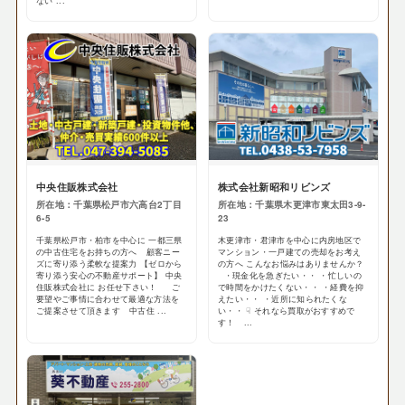
ない ...
中央住販株式会社
株式会社新昭和リビンズ
所在地：千葉県松戸市六高台2丁目
所在地：千葉県木更津市東太田3-9-
6-5
23
千葉県松戸市・柏市を中心に 一都三県
木更津市・君津市を中心に内房地区で
の中古住宅をお持ちの方へ 顧客ニー
マンション・一戸建ての売却をお考え
ズに寄り添う柔軟な提案力 【ゼロから
の方へ こんなお悩みはありませんか？
寄り添う安心の不動産サポート】 中央
・現金化を急ぎたい・・ ・忙しいの
住販株式会社に お任せ下さい！ ご
で時間をかけたくない・・ ・経費を抑
要望やご事情に合わせて最適な方法を
えたい・・ ・近所に知られたくな
ご提案させて頂きます 中古住 ...
い・・ ☟ それなら買取がおすすめで
す！ ...