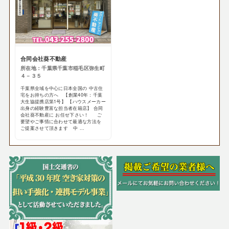
合同会社葵不動産
所在地：千葉県千葉市稲毛区弥生町
４－３５
千葉県全域を中心に日本全国の 中古住
宅をお持ちの方へ 【創業40年：千葉
大生協提携店第1号】 【ハウスメーカー
出身の経験豊富な担当者在籍店】 合同
会社葵不動産に お任せ下さい！ ご
要望やご事情に合わせて最適な方法を
ご提案させて頂きます 中 ...