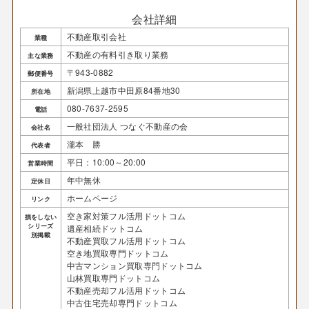
会社詳細
不動産取引会社
業種
不動産の有料引き取り業務
主な業務
〒943-0882
郵便番号
新潟県上越市中田原84番地30
所在地
080-7637-2595
電話
一般社団法人 つなぐ不動産の会
会社名
瀧本 勝
代表者
平日：10:00～20:00
営業時間
年中無休
定休日
ホームページ
リンク
空き家対策フル活用ドットコム
損をしない
シリーズ
遺産相続ドットコム
別掲載
不動産買取フル活用ドットコム
空き地買取専門ドットコム
中古マンション買取専門ドットコム
山林買取専門ドットコム
不動産売却フル活用ドットコム
中古住宅売却専門ドットコム