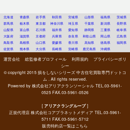
北海道
青森県
岩手県
秋田県
宮城県
山形県
福島県
茨城県
群馬県
栃木県
東京都
神奈川県
埼玉県
千葉県
新潟県
長野県
山梨県
富山県
石川県
福井県
愛知県
静岡県
三重県
岐阜県
大阪府
滋賀県
京都府
兵庫県
奈良県
和歌山県
岡山県
広島県
鳥取県
島根県
山口県
愛媛県
香川県
高知県
徳島県
福岡県
佐賀県
熊本県
大分県
長崎県
宮崎県
鹿児島県
沖縄県
運営会社
総監修者プロフィール
利用規約
プライバシーポリ
シー
© copyright 2015
損をしないシリーズ 中古住宅買取専門ドットコ
ム
. All rights reserved.
Powered by
株式会社アリアクランソーシャル
TEL.03-5961-
0525 FAX.03-5961-0526
[
アリアクラングループ
]
正規代理店
株式会社コアプラネットメディア
TEL.03-5961-
5711 FAX.03-5961-5712
販売特約店一覧はこちら