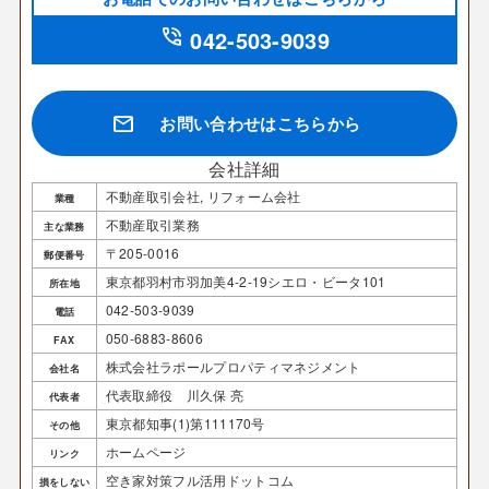
phone_in_talk
042-503-9039
mail
お問い合わせはこちらから
会社詳細
不動産取引会社, リフォーム会社
業種
不動産取引業務
主な業務
〒205-0016
郵便番号
東京都羽村市羽加美4-2-19シエロ・ビータ101
所在地
042-503-9039
電話
050-6883-8606
FAX
株式会社ラポールプロパティマネジメント
会社名
代表取締役 川久保 亮
代表者
東京都知事(1)第111170号
その他
ホームページ
リンク
空き家対策フル活用ドットコム
損をしない