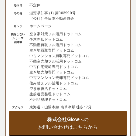
不定休
定休日
滋賀県知事 (1) 第003990号
その他
（公社）全日本不動産協会
ホームページ
リンク
空き家対策フル活用ドットコム
損をしない
シリーズ
任意売却ドットコム
別掲載
不動産買取フル活用ドットコム
空き地買取専門ドットコム
中古マンション買取専門ドットコム
不動産売却フル活用ドットコム
中古住宅売却専門ドットコム
空き地売却専門ドットコム
中古マンション売却専門ドットコム
住み替えフル活用ドットコム
空き家復活ドットコム
生前遺品整理ドットコム
不用品整理ドットコム
東海道・山陽本線 南草津駅 徒歩17分
アクセス
株式会社Glow
への
お問い合わせはこちらから