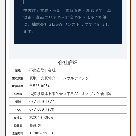
中古住宅買取・売却・賃貸管理・相続まで、草
津市・湖南エリアの不動産のあらゆるご相談
に、株式会社Glowがワンストップでお応えし
ます。
会社詳細
不動産取引会社
業種
買取・売買仲介・コンサルティング
主な業務
〒525-0054
郵便番号
滋賀県草津市東矢倉３丁目28-18 メゾン矢倉 1階
所在地
077-599-1877
電話
077-599-1878
FAX
株式会社Glow
会社名
峯森 悠
代表者
10:00～19:00
営業時間