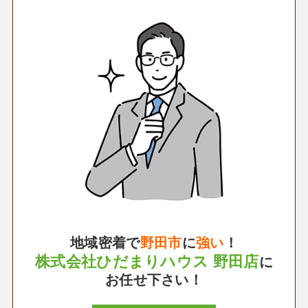
地域密着で
野田市
に
強い
！
株式会社ひだまりハウス 野田店
に
お任せ下さい！