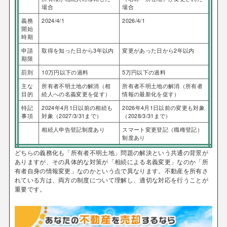
場合
場合
義務
2024/4/1
2026/4/1
開始
時期
申請
取得を知った日から3年以内
変更があった日から2年以内
期限
罰則
10万円以下の過料
5万円以下の過料
主な
所有者不明土地の解消（相
所有者不明土地の解消（所有者
目的
続人への名義変更を促す）
情報の最新化を促す）
特記
2024年4月1日以前の相続も
2026年4月1日以前の変更も対象
事項
対象（2027/3/31まで）
（2028/3/31まで）
相続人申告登記制度あり
スマート変更登記（職権登記）
制度あり
どちらの義務化も「所有者不明土地」問題の解決という共通の背景が
ありますが、その具体的な対策が「相続による名義変更」なのか「所
有者自身の情報変更」なのかという点で異なります。不動産を所有さ
れている方は、両方の制度について理解し、適切な対応を行うことが
重要です。