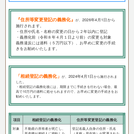
『住所等変更登記の義務化』
2026年4月1日から
が、
施行されます。
・住所や氏名・名称の変更の日から２年以内に登記
・義務化前（令和８年４月１日より前）の変更も対象
義務違反には過料（５万円以下）、お早めに変更の手続
きをお勧めいたします。
「相続登記の義務化」
2024年4月1日
が、
から施行されま
した。
・相続登記の義務化後には、期限までに手続きを行わない場合、最
高で10万円の過料に処せられますので、お早めに変更の手続きをお
勧めいたします。
項目
相続登記の義務化
住所等変更登記の義務化
対象
不動産の所有者が死亡し、
登記名義人自身の住所・氏名
所有権が相続人に移転した
（名称・所在地）が変更された