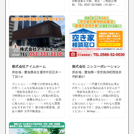
比較提案も可能。査定・ご相談は無
料。TEL 0567-22-5665（10:00〜 ...
株式会社アイムホーム
株式会社 ニシコーポレーション
所在地：愛知県名古屋市中区正木一
所在地：愛知県一宮市浅井町西浅井
丁目1-4
弐軒家27
マンション・一戸建ての売却をお考え
マンション・一戸建ての売却をお考え
の方へ こんなお悩みはありませんか？
の方へ こんなお悩みはありませんか？
・現金化を急ぎたい・・ ・忙しいの
・現金化を急ぎたい・・ ・忙しいの
で時間をかけたくない（内覧の対応な
で時間をかけたくない（内覧の対応な
ど）・・ ・経費を抑えたい・・ ・近所
ど）・・ ・経費を抑えたい・・ ・近所
に知られたくない・・ ☟ それなら買取
に知られたくない・・ ☟ それなら買取
がおすすめです！ 狭小地や変形地、訳
がおすすめです！ 訳あり物件もお任せ
あり物件 大手不動産会 ...
ください！ &nbsp ...