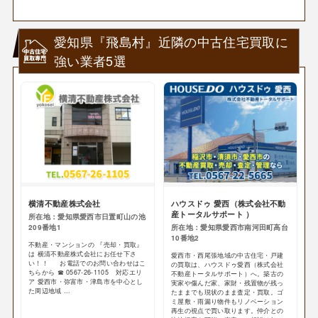
愛知県『飛島村』近隣の中古住宅買取に
強い業者5選
横清不動産株式会社
ハウスドゥ 愛西（株式会社不動
産トータルサポート ）
所在地：愛知県愛西市日置町山の池
209番地1
所在地：愛知県愛西市南河田町高台
10番地2
不動産・マンションの 『売却・買取』
は 横清不動産株式会社にお任せ下さ
愛西市・西尾張地域の中古住宅・戸建
い！！ お電話でのお問い合わせはこ
の買取は、ハウスドゥ愛西（株式会社
ちらから ☎ 0567-26-1105 対応エリ
不動産トータルサポート）へ。築古の
ア 愛西市・弥富市・津島市を中心とし
実家や傷んだ家、家財・残置物が残っ
た周辺地域 ...
たままでも現状のまま査定・買取。ゴ
ミ屋敷・雨漏り物件もリノベーション
再生の視点で買い取ります。仲介との