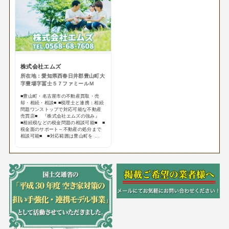
株式会社エムズ
所在地：愛知県西春日井郡豊山町大
字豊場字冨士５７ファミールＭ
■豊山町・名古屋市の不動産買取・売
却・相続・相談■ ■税理士と連携：相続
問題ワンストップで対応可能な不動産
売買店■ 『株式会社エムズの強み』
■相続税などの税金問題の相談可能■ ■
税金面のサポート～不動産の処分まで
相談可能■ ■対応範囲は豊山町を ...