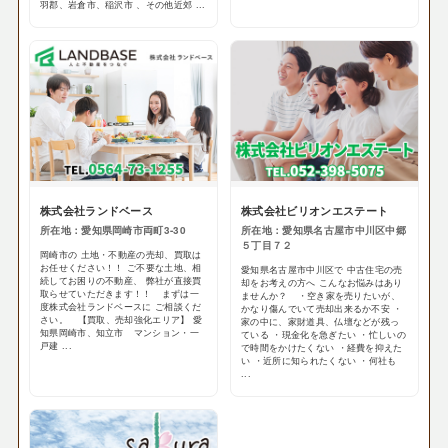
羽郡、岩倉市、稲沢市 、その他近郊 ...
株式会社ランドベース
株式会社ビリオンエステート
所在地：愛知県岡崎市両町3-30
所在地：愛知県名古屋市中川区中郷
５丁目７２
岡崎市の 土地・不動産の売却、買取は
お任せください！！ ご不要な土地、相
愛知県名古屋市中川区で 中古住宅の売
続してお困りの不動産、 弊社が直接買
却をお考えの方へ こんなお悩みはあり
取らせていただきます！！ まずは一
ませんか？ ・空き家を売りたいが、
度株式会社ランドベースに ご相談くだ
かなり傷んでいて売却出来るか不安 ・
さい。 【買取、売却強化エリア】 愛
家の中に、家財道具、仏壇などが残っ
知県岡崎市、知立市 マンション・一
ている ・現金化を急ぎたい ・忙しいの
戸建 ...
で時間をかけたくない ・経費を抑えた
い ・近所に知られたくない ・何社も
...