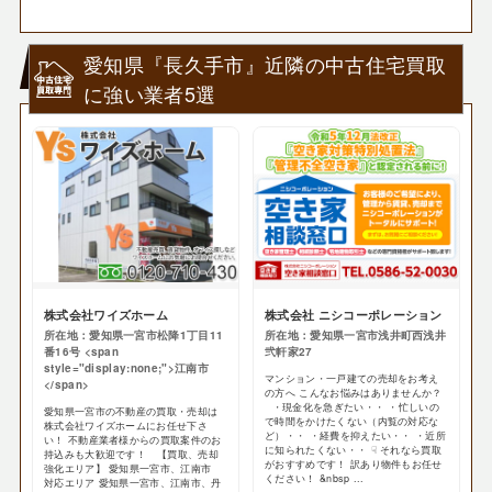
愛知県『長久手市』近隣の中古住宅買取
に強い業者5選
株式会社ワイズホーム
株式会社 ニシコーポレーション
所在地：愛知県一宮市松降1丁目11
所在地：愛知県一宮市浅井町西浅井
番16号 <span
弐軒家27
style="display:none;">江南市
マンション・一戸建ての売却をお考え
</span>
の方へ こんなお悩みはありませんか？
・現金化を急ぎたい・・ ・忙しいの
愛知県一宮市の不動産の買取・売却は
で時間をかけたくない（内覧の対応な
株式会社ワイズホームにお任せ下さ
ど）・・ ・経費を抑えたい・・ ・近所
い！ 不動産業者様からの買取案件のお
に知られたくない・・ ☟ それなら買取
持込みも大歓迎です！ 【買取、売却
がおすすめです！ 訳あり物件もお任せ
強化エリア】 愛知県一宮市、江南市
ください！ &nbsp ...
対応エリア 愛知県一宮市、江南市、丹