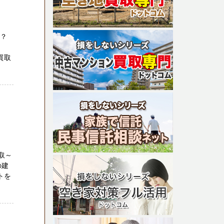
か？
買取
取～
の建
トを