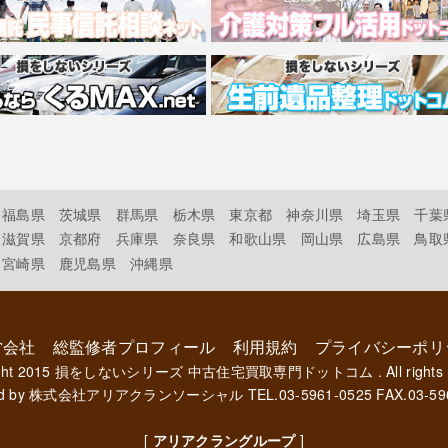
福島県
茨城県
群馬県
栃木県
東京都
神奈川県
埼玉県
千葉
滋賀県
京都府
兵庫県
奈良県
和歌山県
岡山県
広島県
鳥取
宮崎県
鹿児島県
沖縄県
営会社
総監修者プロフィール
利用規約
プライバシーポリ
ght 2015
損をしないシリーズ 中古住宅買取専門ドットコム
. All rights
d by
株式会社アリアクランソーシャル
TEL.03-5961-0525 FAX.03-59
[
アリアクラングループ
]