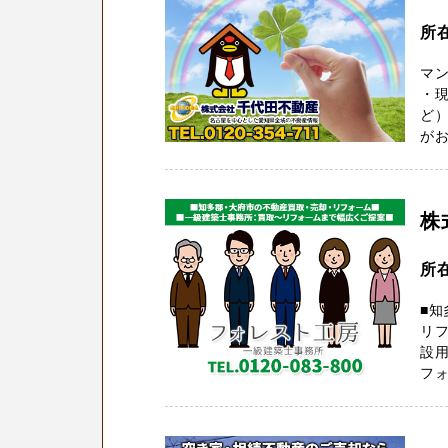
所
マ
・
ど）
がお
株
所
■知
リ
設用
フォ