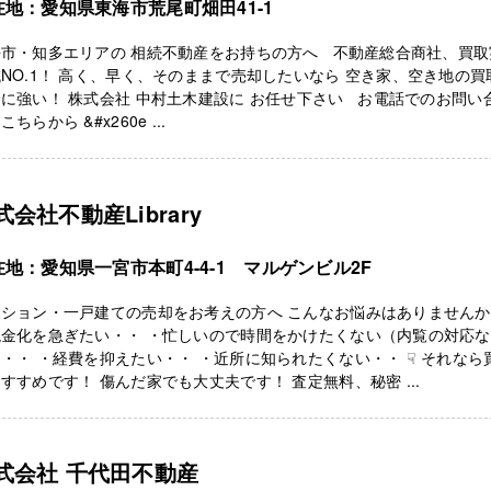
在地：愛知県東海市荒尾町畑田41-1
海市・知多エリアの 相続不動産をお持ちの方へ 不動産総合商社、買取
NO.1！ 高く、早く、そのままで売却したいなら 空き家、空き地の買
に強い！ 株式会社 中村土木建設に お任せ下さい お電話でのお問い
こちらから &#x260e ...
式会社不動産Library
在地：愛知県一宮市本町4-4-1 マルゲンビル2F
ンション・一戸建ての売却をお考えの方へ こんなお悩みはありません
現金化を急ぎたい・・ ・忙しいので時間をかけたくない（内覧の対応な
・・ ・経費を抑えたい・・ ・近所に知られたくない・・ ☟ それなら
すすめです！ 傷んだ家でも大丈夫です！ 査定無料、秘密 ...
式会社 千代田不動産