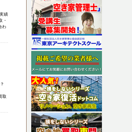
実績
取・
合わ
か？
買取