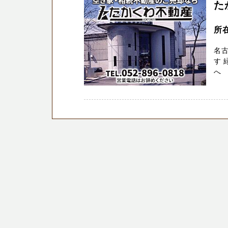
た
所
名
す 
へ 