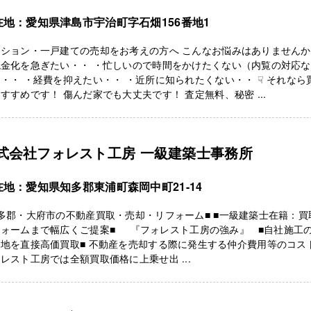
在地：愛知県津島市宇治町字石畑156番地1
ンション・一戸建ての売却をお考えの方へ こんなお悩みはありません
現金化を急ぎたい・・ ・忙しいので時間をかけたくない（内覧の対応な
・・ ・経費を抑えたい・・ ・近所に知られたくない・・ ☟ それなら
すすめです！ 傷んだ家でも大丈夫です！ 査定無料、秘密 ...
式会社フォレスト工房 一級建築士事務所
在地：愛知県知多郡東浦町森岡中町21-14
多郡・大府市の不動産買取・売却・リフォーム■ ■一級建築士在籍：買
フォームまで幅広くご提案■ 『フォレスト工房の強み』 ■自社施工
地を直接高価買取■ 不動産を売却する際に発生する仲介費用等のコス
レスト工房では全額買取価格に上乗せ出 ...