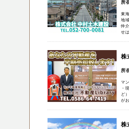
所
東
地域
仲介
せは
株
所
マ
・
ど）
がお
株