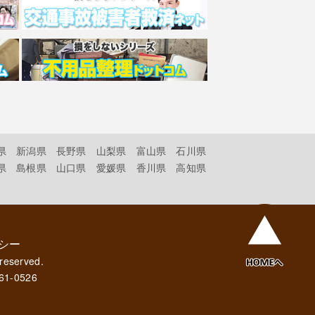
県
新潟県
長野県
山梨県
富山県
石川県
県
島根県
山口県
愛媛県
香川県
高知県
シー
 reserved.
61-0526